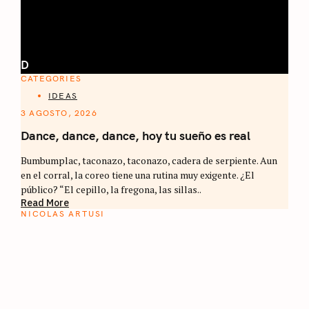
D
CATEGORIES
IDEAS
3 AGOSTO, 2026
Dance, dance, dance, hoy tu sueño es real
Bumbumplac, taconazo, taconazo, cadera de serpiente. Aun
en el corral, la coreo tiene una rutina muy exigente. ¿El
público? “El cepillo, la fregona, las sillas..
Read More
NICOLAS ARTUSI
ATLAS DEL CAFÉ
La vuelta al mundo en 80 países cafeteros: un
estimulante diario de viaje a través de los
territorios que fueron transformados por el
café.