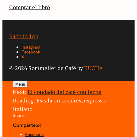
Comprar el libro
Back to Top
Instagram
Facebook
X
© 2026 Sommelier de Café by
KUCHA
Menu
Next:
El condado del café con leche
Reading:
Escala en Londres, espresso
italiano
Share:
Compártelo:
Facebook