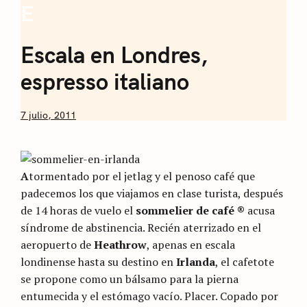
E
Coffee
Sommelier de
Escala en Londres,
Café
espresso italiano
by
7 julio, 2011
Nicolás
Artusi
A
tormentado por el jetlag y el penoso café que
padecemos los que viajamos en clase turista, después
de 14 horas de vuelo el
sommelier de café ®
acusa
síndrome de abstinencia. Recién aterrizado en el
aeropuerto de
Heathrow
, apenas en escala
londinense hasta su destino en
Irlanda
, el cafetote
se propone como un bálsamo para la pierna
entumecida y el estómago vacío. Placer. Copado por