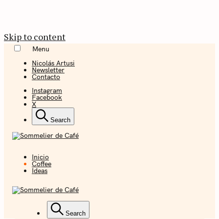
Skip to content
Menu
Nicolás Artusi
Newsletter
Contacto
Instagram
Facebook
X
Search
Inicio
Coffee + Ideas
Coffee
Ideas
Sommelier de
Café
Coffee + Ideas
Search