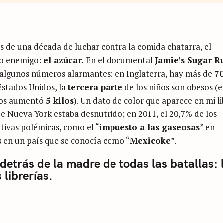
s de una década de luchar contra la comida chatarra, el
vo enemigo:
el azúcar.
En el documental
Jamie’s Sugar R
 algunos números alarmantes: en Inglaterra, hay más de
7
 Estados Unidos, la
tercera parte
de los niños son obesos (
icos aumentó
5 kilos
). Un dato de color que aparece en mi l
 de Nueva York estaba desnutrido; en 2011, el 20,7% de los
ativas polémicas, como el “
impuesto a las gaseosas
” en
s en un país que se conocía como “
Mexicoke
”.
 detrás de la madre de todas las batallas: 
 librerías.