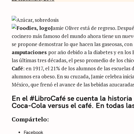
Nicolás
Artusi
J
amie Oliver está de regreso. Despué
cocinero más famoso del mundo ahora tiene un nue
se propone demostrar lo que hacen las gaseosas, con
amputaciones
por año debido a la diabetes y en los
las últimas tres décadas, el peso promedio de los ch
Café
: en 1917, el 21% de los alumnos de las escuelas
alumnos era obeso. En su cruzada, Jamie celebra inici
México, que frenó el avance de las bebidas azucarada
En el #LibroCafé se cuenta la historia
Coca-Cola versus el café. En todas las
Categories
Compártelo:
Sin
categoría
Facebook