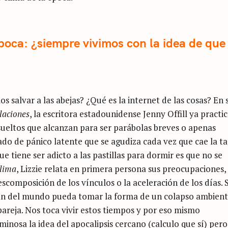
poca: ¿siempre vivimos con la idea de que 
 salvar a las abejas? ¿Qué es la internet de las cosas? En 
laciones
, la escritora estadounidense Jenny Offill ya practi
ueltos que alcanzan para ser parábolas breves o apenas
ado de pánico latente que se agudiza cada vez que cae la t
ue tiene ser adicto a las pastillas para dormir es que no se
lima
, Lizzie relata en primera persona sus preocupaciones,
escomposición de los vínculos o la aceleración de los días. 
 fin del mundo pueda tomar la forma de un colapso ambient
areja. Nos toca vivir estos tiempos y por eso mismo
minosa la idea del apocalipsis cercano (calculo que sí) pero