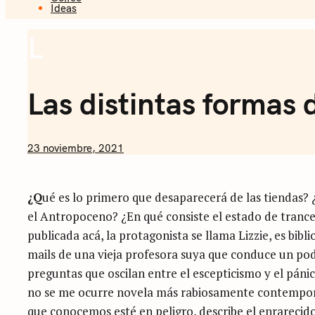
Ideas
Sommelier 
L
Ideas
Las distintas formas 
by
23 noviembre, 2021
Nicolás
Artusi
¿Q
ué es lo primero que desaparecerá de las tiendas?
el Antropoceno? ¿En qué consiste el estado de tranc
publicada acá, la protagonista se llama Lizzie, es bib
mails de una vieja profesora suya que conduce un podc
preguntas que oscilan entre el escepticismo y el pánic
no se me ocurre novela más rabiosamente contemporá
que conocemos esté en peligro, describe el enrarecido