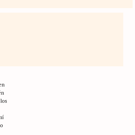
en
én
 los
mí
do