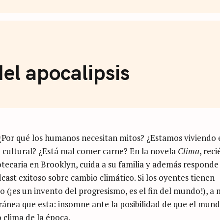
de Café
del apocalipsis
 ¿Por qué los humanos necesitan mitos? ¿Estamos viviendo 
e cultural? ¿Está mal comer carne? En la novela
Clima
, reci
liotecaria en Brooklyn, cuida a su familia y además responde
ast exitoso sobre cambio climático. Si los oyentes tienen
o (¡es un invento del progresismo, es el fin del mundo!), a 
nea que esta: insomne ante la posibilidad de que el mun
 clima de la época.