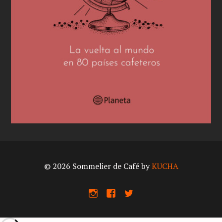
© 2026 Sommelier de Café by
KUCHA
I
F
X
n
a
s
c
t
e