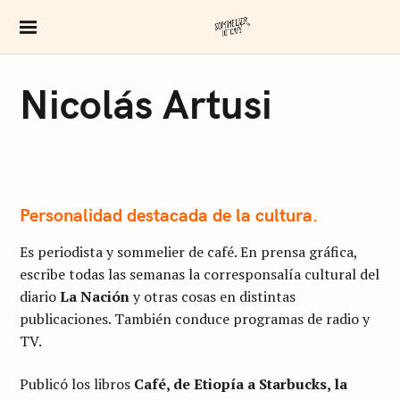
S
k
Sommelier de Ca
i
p
Nicolás Artusi
t
o
c
o
n
Personalidad destacada de la cultura.
t
Es periodista y sommelier de café. En prensa gráfica,
e
escribe todas las semanas la corresponsalía cultural del
n
diario
La Nación
y otras cosas en distintas
t
publicaciones. También conduce programas de radio y
TV.
Publicó los libros
Café, de Etiopía a Starbucks, la