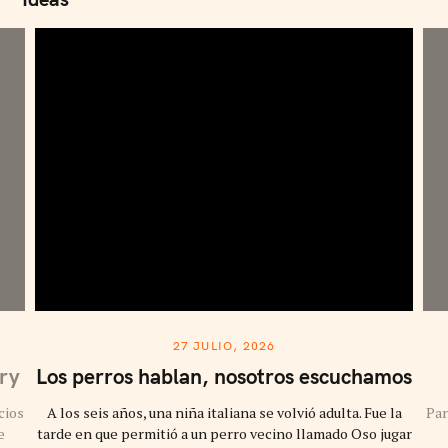
S
e
a
r
c
h
f
o
r
27 JULIO, 2026
:
ury
Los perros hablan, nosotros escuchamos
cios
A los seis años, una niña italiana se volvió adulta. Fue la
Par
e
tarde en que permitió a un perro vecino llamado Oso jugar