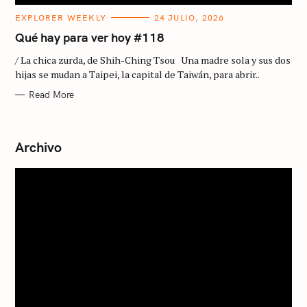
M
EXPLORER WEEKLY
24 JULIO, 2026
A
I
Qué hay para ver hoy #118
N
C
/ La chica zurda, de Shih-Ching Tsou Una madre sola y sus dos
A
T
hijas se mudan a Taipei, la capital de Taiwán, para abrir..
E
G
Read More
O
R
Y
Archivo