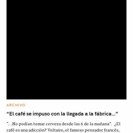
M
ARCHIVO
A
I
“El café se impuso con la llegada a la fábrica…”
N
C
“…No podían tomar cerveza desde las 6 de la mañana”. ¿El
A
T
café es una adicción? Voltaire, el famoso pensador francés,
E