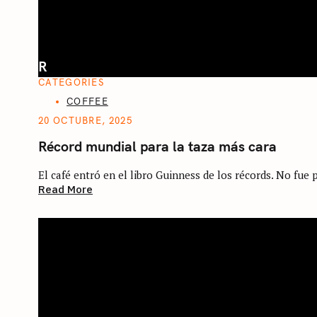
R
CATEGORIES
COFFEE
20 OCTUBRE, 2025
Récord mundial para la taza más cara
El café entró en el libro Guinness de los récords. No fue p
Read More