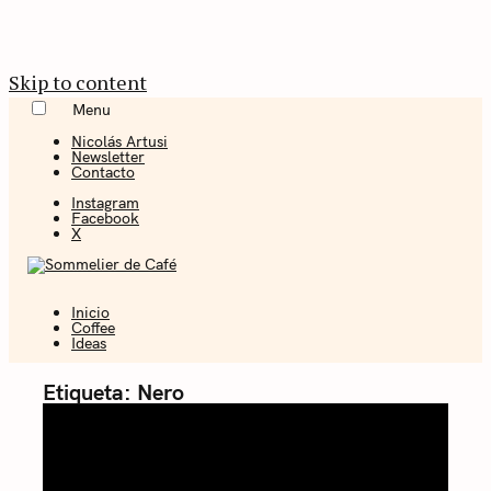
Skip to content
Menu
Nicolás Artusi
Newsletter
Contacto
Instagram
Facebook
X
Inicio
Coffee + Ideas
Coffee
Ideas
Sommelier de
Etiqueta:
Nero
Café