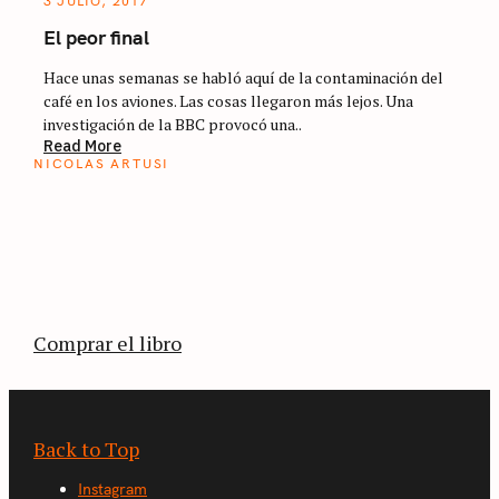
3 JULIO, 2017
El peor final
Hace unas semanas se habló aquí de la contaminación del
café en los aviones. Las cosas llegaron más lejos. Una
investigación de la BBC provocó una..
Read More
NICOLAS ARTUSI
ATLAS DEL CAFÉ
La vuelta al mundo en 80 países cafeteros: un
estimulante diario de viaje a través de los
territorios que fueron transformados por el
café.
Comprar el libro
Back to Top
Instagram