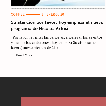
C
COFFEE
31 ENERO, 2011
S
A
T
Su atención por favor: hoy empieza el nuevo
e
E
programa de Nicolás Artusi
G
O
a
R
Por favor, levantar las bandejas, enderezar los asientos
I
r
E
y ajustar los cinturones: hoy empieza Su atención por
S
c
favor (lunes a viernes de 21 a..
h
Read More
f
o
r
: