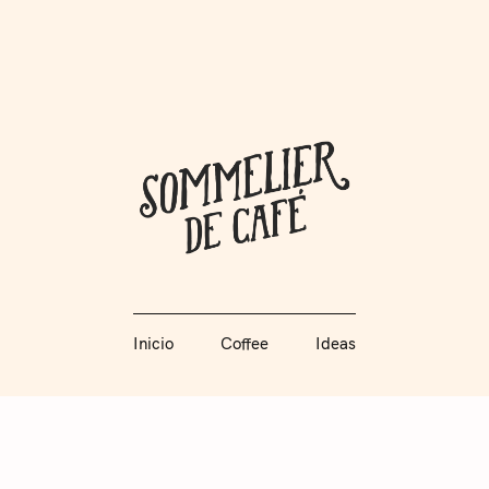
Coffee + Ideas
Inicio
Coffee
Ideas
Somme
Inicio
Coffee
Ideas