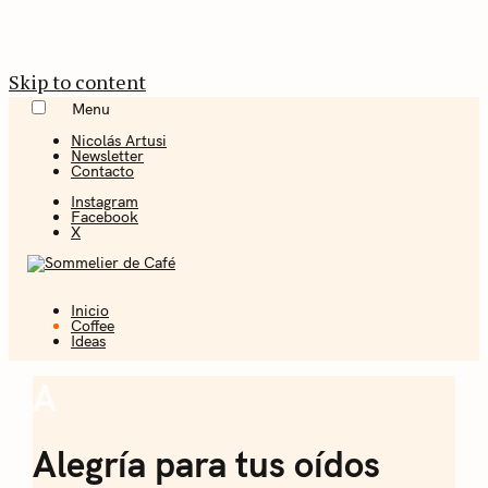
Skip to content
Menu
Nicolás Artusi
Newsletter
Contacto
Instagram
Facebook
X
Inicio
Coffee + Ideas
Coffee
Ideas
Sommelier de
A
Coffee
Café
Alegría para tus oídos