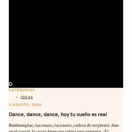
D
CATEGORIES
IDEAS
3 AGOSTO, 2026
Dance, dance, dance, hoy tu sueño es real
Bumbumplac, taconazo, taconazo, cadera de serpiente. Aun
en el corral, la coreo tiene una rutina muy exigente. ¿El