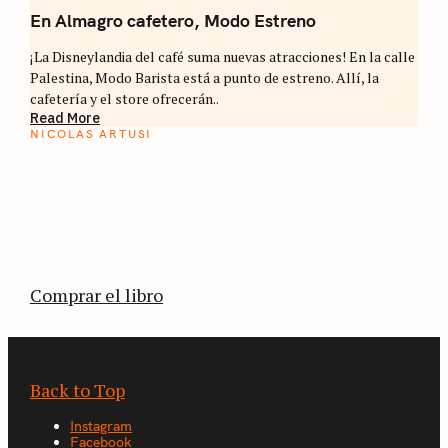
En Almagro cafetero, Modo Estreno
¡La Disneylandia del café suma nuevas atracciones! En la calle
Palestina, Modo Barista está a punto de estreno. Allí, la
cafetería y el store ofrecerán..
Read More
NICOLAS ARTUSI
ATLAS DEL CAFÉ
La vuelta al mundo en 80 países cafeteros: un
estimulante diario de viaje a través de los
territorios que fueron transformados por el
café.
Comprar el libro
Back to Top
Instagram
Facebook