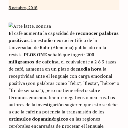
by
5 octubre, 2015
Nicolás
Artusi
E
l café aumenta la capacidad de
reconocer palabras
positivas
. Un estudio neurocientífico de la
Universidad de Ruhr (Alemania) publicado en la
revista
PLOS ONE
señaló que ingerir
200
miligramos de cafeína
, el equivalente a 2 ó 3 tazas
de café, aumenta en un plazo de
media hora
la
receptividad ante el lenguaje con carga emocional
positiva (con palabras como “feliz”, “fiesta”, “héroe” o
“fin de semana”), pero no tiene efecto sobre
términos emocionalmente negativos o neutros. Los
autores de la investigación sugieren que esto se debe
a que la cafeína potencia la transmisión de los
estímulos dopaminérgicos
en las regiones
cerebrales encargadas de procesar el lenguaje,