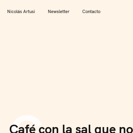
S
Nicolás Artusi
Newsletter
Contacto
k
i
Nicolás Artusi
Newsletter
Contacto
p
t
o
c
o
n
t
e
n
C
t
Café con la sal que no
C
O
F