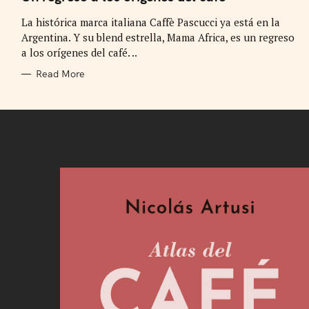
E
G
La histórica marca italiana Caffè Pascucci ya está en la
O
R
Argentina. Y su blend estrella, Mama Africa, es un regreso
I
E
a los orígenes del café. ..
S
Read More