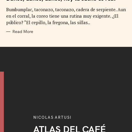
E
G
Bumbumplac, taconazo, taconazo, cadera de serpiente. Aun
O
R
en el corral, la coreo tiene una rutina muy exigente. ¿El
I
E
público? “El cepillo, la fregona, las sillas..
S
Read More
NICOLAS ARTUSI
ATLAS DEL CAFÉ