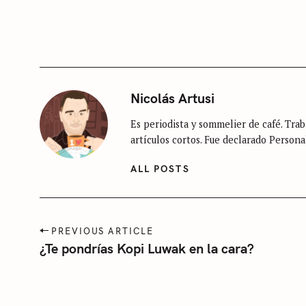
A
T
E
G
O
R
I
E
Nicolás Artusi
S
Es periodista y sommelier de café. Traba
S
artículos cortos. Fue declarado Persona
i
n
ALL POSTS
c
a
t
P
PREVIOUS ARTICLE
e
o
¿Te pondrías Kopi Luwak en la cara?
s
g
t
o
n
r