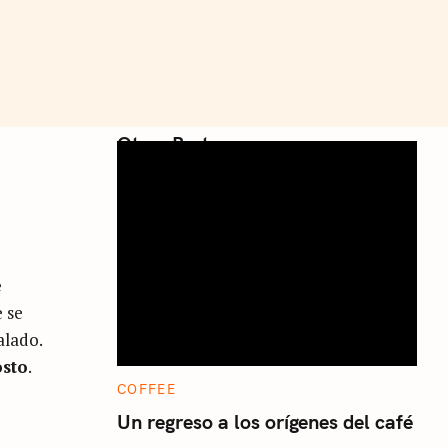
Otros Posts
e
e se
alado.
osto
.
C
COFFEE
A
T
Un regreso a los orígenes del café
E
G