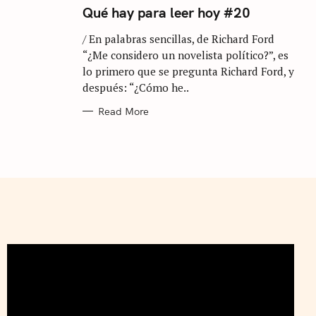
T
Qué hay para leer hoy #20
E
G
/ En palabras sencillas, de Richard Ford
O
R
“¿Me considero un novelista político?”, es
I
E
lo primero que se pregunta Richard Ford, y
S
después: “¿Cómo he..
Read More