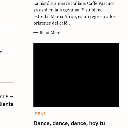
La histórica marca italiana Caffè Pascucci
O
R
ya está en la Argentina. Y su blend
I
E
estrella, Mama Africa, es un regreso a los
S
orígenes del café. ..
Read More
 y
ICLE
liente
C
IDEAS
A
T
Dance, dance, dance, hoy tu
E