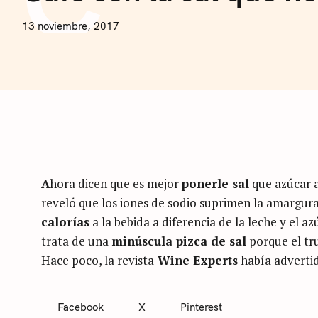
F
E
N
13 noviembre, 2017
E
I
C
O
L
Á
S
A
R
T
U
S
I
A
hora dicen que es mejor
ponerle sal
que azúcar a
reveló que los iones de sodio suprimen la amargura 
calorías
a la bebida a diferencia de la leche y el a
trata de una
minúscula pizca de sal
porque el tru
Hace poco, la revista
Wine Experts
había adverti
Facebook
X
Pinterest
C