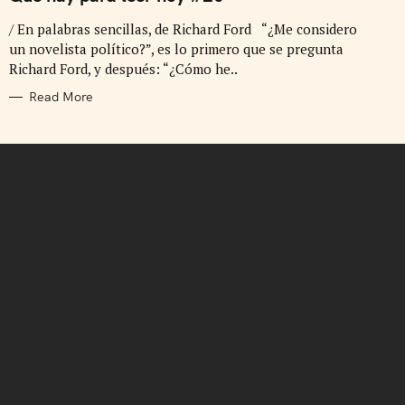
E
G
/ En palabras sencillas, de Richard Ford “¿Me considero
O
R
un novelista político?”, es lo primero que se pregunta
I
E
Richard Ford, y después: “¿Cómo he..
S
Read More