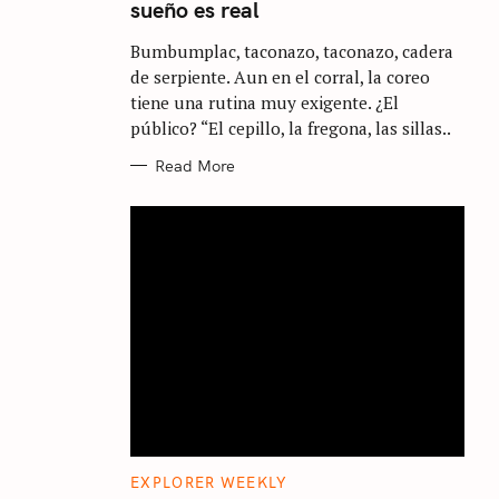
sueño es real
G
O
R
Bumbumplac, taconazo, taconazo, cadera
I
E
de serpiente. Aun en el corral, la coreo
S
tiene una rutina muy exigente. ¿El
público? “El cepillo, la fregona, las sillas..
Read More
C
EXPLORER WEEKLY
A