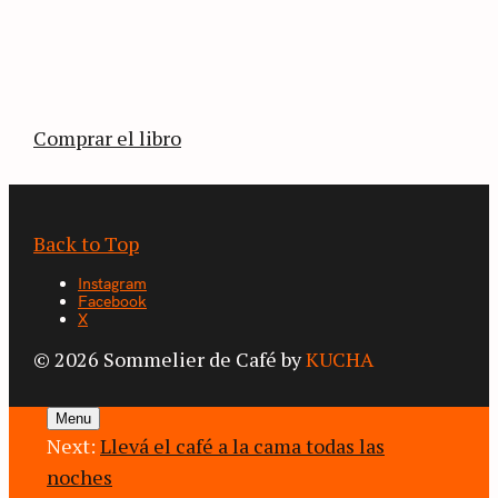
La vuelta al mundo en 80 países cafeteros: un
estimulante diario de viaje a través de los
territorios que fueron transformados por el
café.
Comprar el libro
Back to Top
Instagram
Facebook
X
© 2026 Sommelier de Café by
KUCHA
Menu
Next:
Llevá el café a la cama todas las
noches