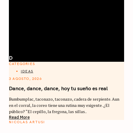
D
CATEGORIES
IDEAS
3 AGOSTO, 2026
Dance, dance, dance, hoy tu sueño es real
Bumbumplac, taconazo, taconazo, cadera de serpiente. Aun
en el corral, la coreo tiene una rutina muy exigente. ¿El
público? “El cepillo, la fregona, las sillas..
Read More
NICOLAS ARTUSI
ATLAS DEL CAFÉ