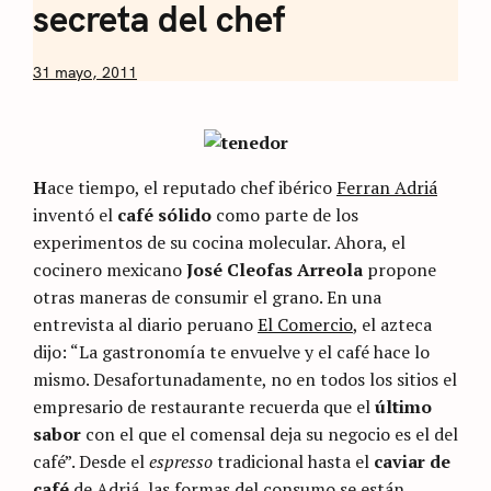
secreta del chef
by
31 mayo, 2011
Nicolás
Artusi
H
ace tiempo, el reputado chef ibérico
Ferran Adriá
inventó el
café sólido
como parte de los
experimentos de su cocina molecular. Ahora, el
cocinero mexicano
José Cleofas Arreola
propone
otras maneras de consumir el grano. En una
entrevista al diario peruano
El Comercio
, el azteca
dijo: “La gastronomía te envuelve y el café hace lo
mismo. Desafortunadamente, no en todos los sitios el
empresario de restaurante recuerda que el
último
sabor
con el que el comensal deja su negocio es el del
café”. Desde el
espresso
tradicional hasta el
caviar de
café
de Adriá, las formas del consumo se están