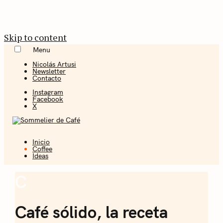
Skip to content
Menu
Nicolás Artusi
Newsletter
Contacto
Instagram
Facebook
X
Inicio
Coffee + Ideas
Coffee
Ideas
Sommelier de
C
Coffee
Café
Café sólido, la receta