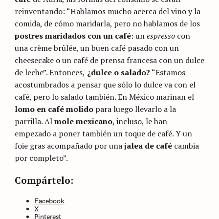
reinventando: “Hablamos mucho acerca del vino y la
comida, de cómo maridarla, pero no hablamos de los
postres maridados con un café
: un
espresso
con
una crème brûlée, un buen café pasado con un
cheesecake o un café de prensa francesa con un dulce
de leche”. Entonces,
¿dulce o salado?
“Estamos
acostumbrados a pensar que sólo lo dulce va con el
café, pero lo salado también. En México marinan el
lomo en café molido
para luego llevarlo a la
parrilla. Al
mole mexicano
, incluso, le han
empezado a poner también un toque de café. Y un
foie gras acompañado por una
jalea de café
cambia
por completo”.
Categories
Sin
Compártelo:
categoría
Facebook
X
Pinterest