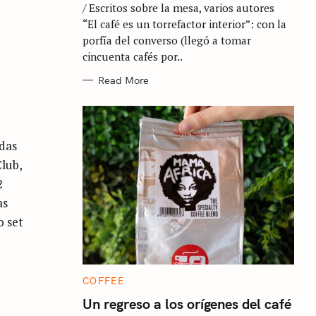
/ Escritos sobre la mesa, varios autores
O
R
“El café es un torrefactor interior”: con la
I
E
porfía del converso (llegó a tomar
S
cincuenta cafés por..
Read More
das
Club,
2
as
o set
C
COFFEE
A
T
Un regreso a los orígenes del café
E