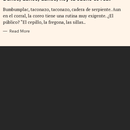
E
G
Bumbumplac, taconazo, taconazo, cadera de serpiente. Aun
O
R
en el corral, la coreo tiene una rutina muy exigente. ¿El
I
E
público? “El cepillo, la fregona, las sillas..
S
Read More