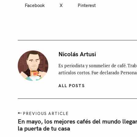
T
Facebook
X
Pinterest
E
G
O
R
I
E
S
S
Nicolás Artusi
i
Es periodista y sommelier de café. Traba
n
artículos cortos. Fue declarado Persona
c
a
ALL POSTS
t
e
g
P
PREVIOUS ARTICLE
o
o
En mayo, los mejores cafés del mundo llega
r
s
la puerta de tu casa
t
í
S