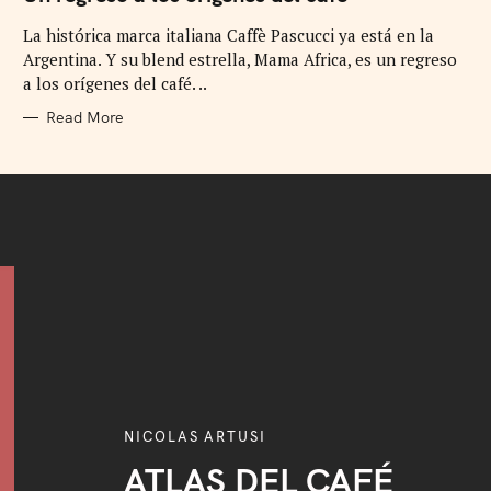
E
G
La histórica marca italiana Caffè Pascucci ya está en la
O
R
Argentina. Y su blend estrella, Mama Africa, es un regreso
I
E
a los orígenes del café. ..
S
Read More
NICOLAS ARTUSI
ATLAS DEL CAFÉ