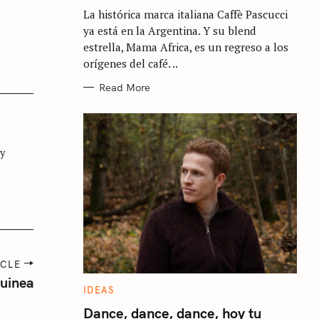
G
La histórica marca italiana Caffè Pascucci
O
R
ya está en la Argentina. Y su blend
I
E
estrella, Mama Africa, es un regreso a los
S
orígenes del café. ..
Read More
 y
ICLE
Guinea
C
IDEAS
A
T
Dance, dance, dance, hoy tu