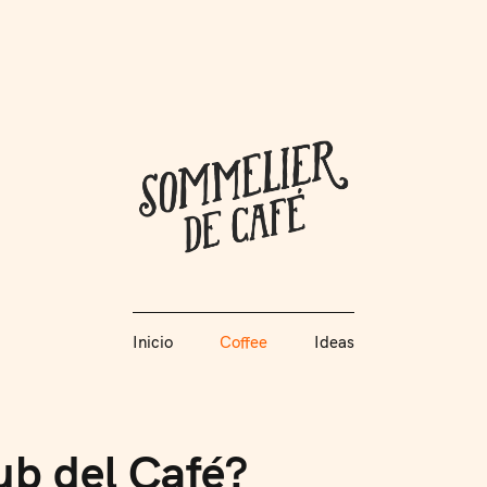
Coffee + Ideas
Inicio
Coffee
Ideas
Somme
Inicio
Coffee
Ideas
ub del Café?