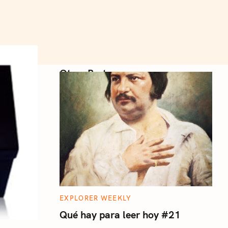
Otros Posts
C
EXPLORER WEEKLY
A
T
Qué hay para leer hoy #21
E
G