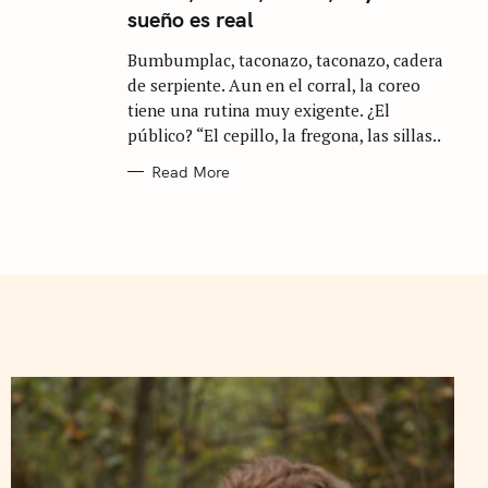
E
sueño es real
G
O
R
Bumbumplac, taconazo, taconazo, cadera
I
E
de serpiente. Aun en el corral, la coreo
S
tiene una rutina muy exigente. ¿El
público? “El cepillo, la fregona, las sillas..
Read More