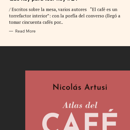
E
G
/ Escritos sobre la mesa, varios autores “El café es un
O
R
torrefactor interior”: con la porfía del converso (llegó a
I
E
tomar cincuenta cafés por..
S
Read More