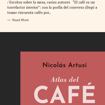
/ Escritos sobre la mesa, varios autores “El café es un
O
R
torrefactor interior”: con la porfía del converso (llegó a
I
E
tomar cincuenta cafés por..
S
Read More