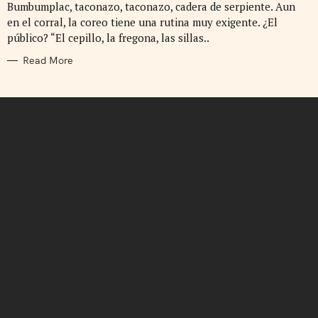
Bumbumplac, taconazo, taconazo, cadera de serpiente. Aun
O
R
en el corral, la coreo tiene una rutina muy exigente. ¿El
I
E
público? “El cepillo, la fregona, las sillas..
S
Read More