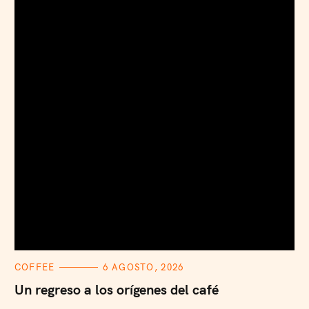
C
COFFEE
6 AGOSTO, 2026
A
T
Un regreso a los orígenes del café
E
G