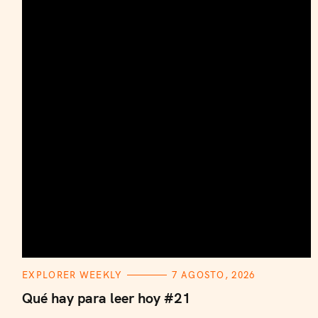
C
EXPLORER WEEKLY
7 AGOSTO, 2026
A
T
Qué hay para leer hoy #21
E
G