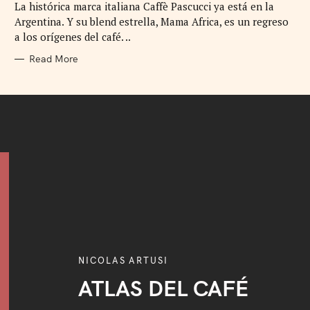
La histórica marca italiana Caffè Pascucci ya está en la
O
R
Argentina. Y su blend estrella, Mama Africa, es un regreso
I
E
a los orígenes del café. ..
S
Read More
NICOLAS ARTUSI
ATLAS DEL CAFÉ