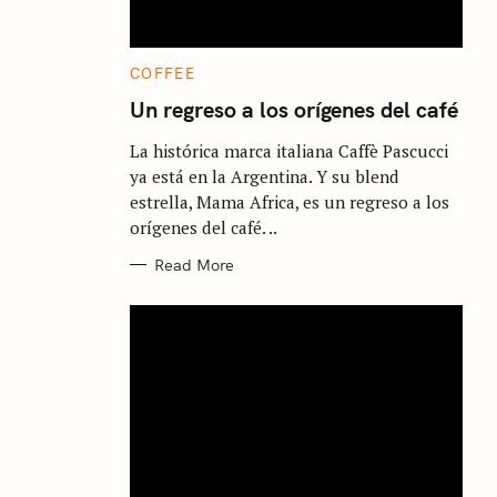
C
COFFEE
A
T
Un regreso a los orígenes del café
E
G
La histórica marca italiana Caffè Pascucci
O
R
ya está en la Argentina. Y su blend
I
E
estrella, Mama Africa, es un regreso a los
S
orígenes del café. ..
Read More