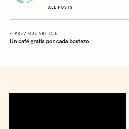
:
ALL POSTS
P
PREVIOUS ARTICLE
o
Un café gratis por cada bostezo
s
t
n
a
v
i
g
a
t
i
o
n