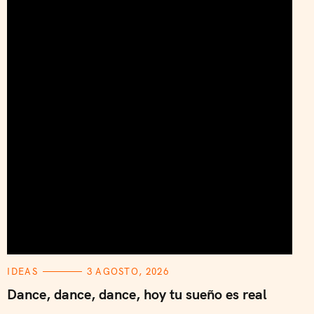
C
IDEAS
3 AGOSTO, 2026
A
T
Dance, dance, dance, hoy tu sueño es real
E
G