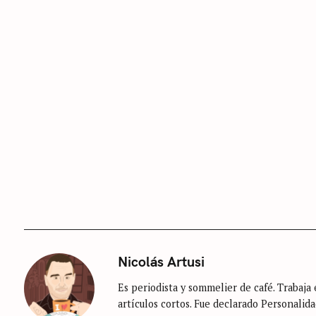
S
e
a
r
c
h
Nicolás Artusi
f
Es periodista y sommelier de café. Trabaja e
o
artículos cortos. Fue declarado Personalida
r