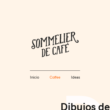
Coffee + Ideas
Inicio
Coffee
Ideas
Somme
Inicio
Coffee
Ideas
Dibujos de
C
O
F