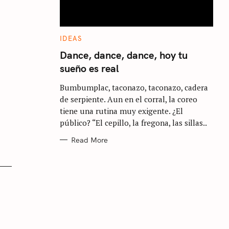
C
IDEAS
A
T
Dance, dance, dance, hoy tu
E
sueño es real
G
O
R
Bumbumplac, taconazo, taconazo, cadera
I
E
de serpiente. Aun en el corral, la coreo
S
tiene una rutina muy exigente. ¿El
público? “El cepillo, la fregona, las sillas..
Read More