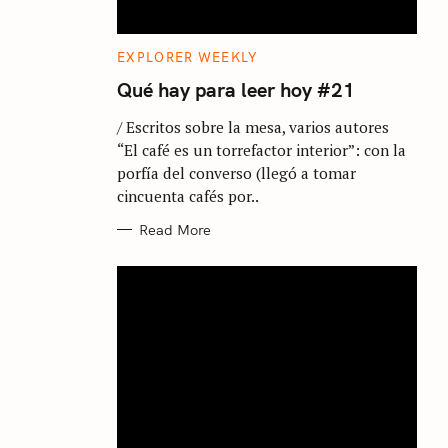
C
EXPLORER WEEKLY
A
T
Qué hay para leer hoy #21
E
G
/ Escritos sobre la mesa, varios autores
O
R
“El café es un torrefactor interior”: con la
I
E
porfía del converso (llegó a tomar
S
cincuenta cafés por..
Read More