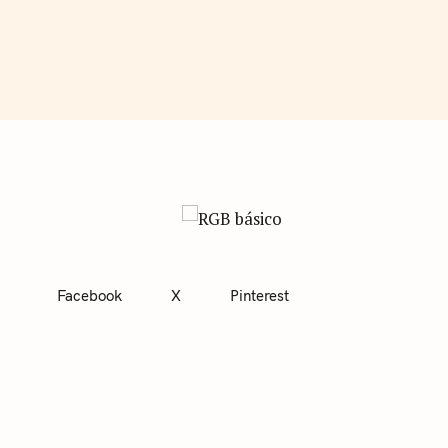
Facebook
X
Pinterest
C
A
T
E
G
O
R
I
E