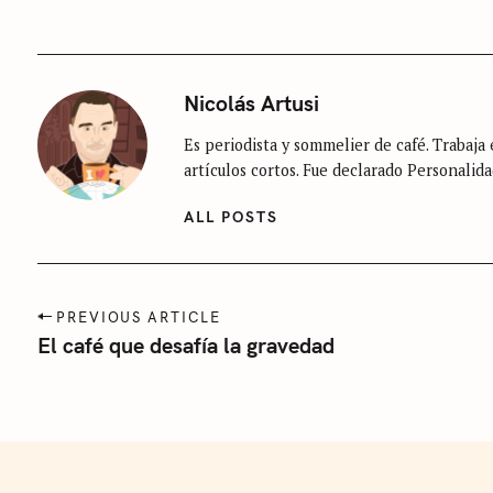
Nicolás Artusi
Es periodista y sommelier de café. Trabaja e
artículos cortos. Fue declarado Personalida
ALL POSTS
P
PREVIOUS ARTICLE
o
El café que desafía la gravedad
s
t
n
a
v