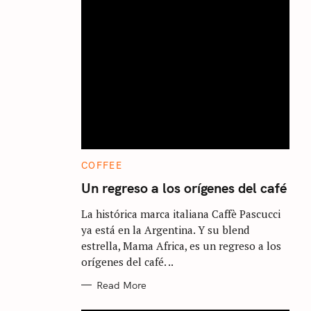
C
COFFEE
A
T
Un regreso a los orígenes del café
E
G
La histórica marca italiana Caffè Pascucci
O
R
ya está en la Argentina. Y su blend
I
E
estrella, Mama Africa, es un regreso a los
S
orígenes del café. ..
Read More