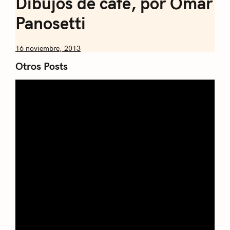
Dibujos de café, por Omar
Panosetti
by
16 noviembre, 2013
Nicolás
Otros Posts
Artusi