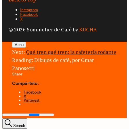
Instagram
Facebook
X
© 2026 Sommelier de Café by
KUCHA
Menu
Next:
Qué tren qué tren: la cafetería rodante
Reading:
Dibujos de café, por Omar
Panosetti
Share:
Compártelo:
Facebook
X
Pinterest
Search