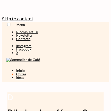
Skip to content
Menu
Nicolás Artusi
Newsletter
Contacto
Instagram
Facebook
X
Inicio
Coffee + Ideas
Coffee
Ideas
Sommelier de
Café
D
Coffee