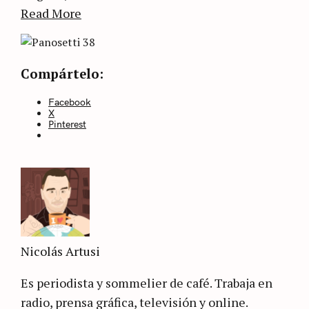
Read More
Categories
Sin
Compártelo:
categoría
Facebook
X
Pinterest
Nicolás Artusi
Es periodista y sommelier de café. Trabaja en
radio, prensa gráfica, televisión y online.