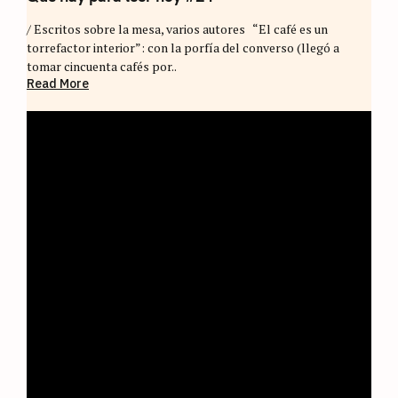
/ Escritos sobre la mesa, varios autores “El café es un
torrefactor interior”: con la porfía del converso (llegó a
tomar cincuenta cafés por..
Read More