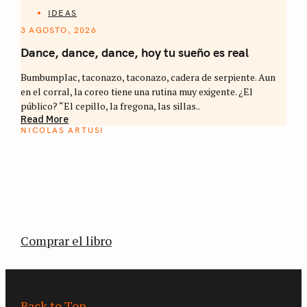
IDEAS
3 AGOSTO, 2026
Dance, dance, dance, hoy tu sueño es real
Bumbumplac, taconazo, taconazo, cadera de serpiente. Aun
en el corral, la coreo tiene una rutina muy exigente. ¿El
público? “El cepillo, la fregona, las sillas..
Read More
NICOLAS ARTUSI
ATLAS DEL CAFÉ
La vuelta al mundo en 80 países cafeteros: un
estimulante diario de viaje a través de los
territorios que fueron transformados por el
café.
Comprar el libro
Back to Top