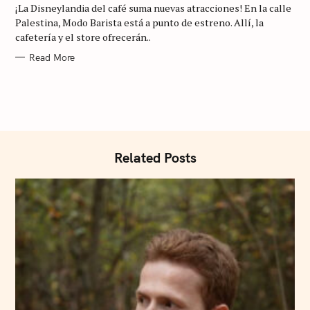
¡La Disneylandia del café suma nuevas atracciones! En la calle
O
R
Palestina, Modo Barista está a punto de estreno. Allí, la
I
cafetería y el store ofrecerán..
E
S
Read More
Related Posts