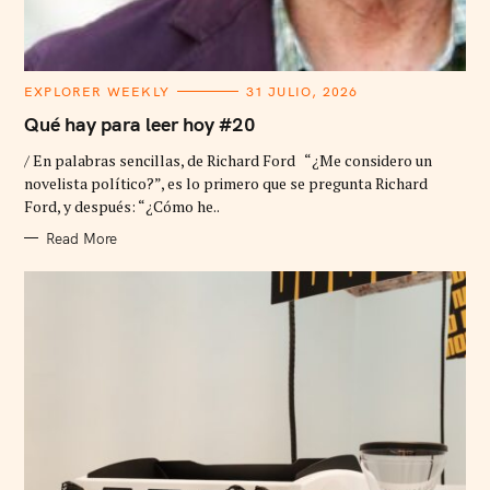
C
EXPLORER WEEKLY
31 JULIO, 2026
A
T
Qué hay para leer hoy #20
E
G
/ En palabras sencillas, de Richard Ford “¿Me considero un
O
R
novelista político?”, es lo primero que se pregunta Richard
I
Ford, y después: “¿Cómo he..
E
S
Read More