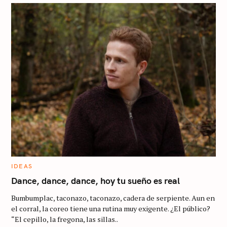
C
IDEAS
A
T
Dance, dance, dance, hoy tu sueño es real
E
G
Bumbumplac, taconazo, taconazo, cadera de serpiente. Aun en
O
R
el corral, la coreo tiene una rutina muy exigente. ¿El público?
I
“El cepillo, la fregona, las sillas..
E
S