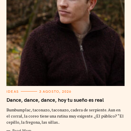
C
IDEAS
3 AGOSTO, 2026
A
T
Dance, dance, dance, hoy tu sueño es real
E
G
Bumbumplac, taconazo, taconazo, cadera de serpiente. Aun en
O
R
el corral, la coreo tiene una rutina muy exigente. ¿El público? “El
I
cepillo, la fregona, las sillas..
E
S
Read More