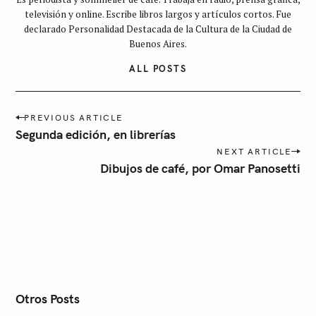
c
televisión y online. Escribe libros largos y artículos cortos. Fue
a
declarado Personalidad Destacada de la Cultura de la Ciudad de
t
Buenos Aires.
e
ALL POSTS
g
o
r
P
PREVIOUS ARTICLE
o
í
S
Segunda edición, en librerías
s
a
e
NEXT ARTICLE
t
Dibujos de café, por Omar Panosetti
n
a
a
r
v
i
c
g
h
a
f
t
i
o
o
r
n
Otros Posts
: