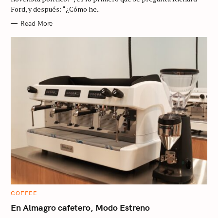
I
Ford, y después: “¿Cómo he..
E
S
Read More
C
COFFEE
A
T
En Almagro cafetero, Modo Estreno
E
G