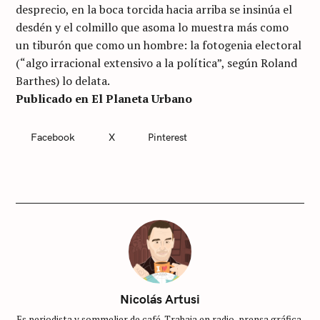
desprecio, en la boca torcida hacia arriba se insinúa el
desdén y el colmillo que asoma lo muestra más como
un tiburón que como un hombre: la fotogenia electoral
(“algo irracional extensivo a la política”, según Roland
Barthes) lo delata.
Publicado en El Planeta Urbano
Facebook
X
Pinterest
C
A
T
E
G
O
R
I
E
S
S
i
Nicolás Artusi
n
Es periodista y sommelier de café. Trabaja en radio, prensa gráfica,