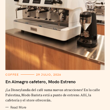
C
COFFEE
29 JULIO, 2026
A
T
En Almagro cafetero, Modo Estreno
E
G
¡La Disneylandia del café suma nuevas atracciones! En la calle
O
R
Palestina, Modo Barista está a punto de estreno. Allí, la
I
cafetería y el store ofrecerán..
E
S
Read More