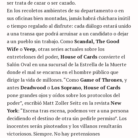
ser trata de cazar o ser cazado.
En los recoletos ambientes de su departamento o en
sus oficinas bien montadas, jamás habrá cháchara inútil
o tiempo regalado al disfrute: cada diálogo estará unido
a una transa que podrá arruinar a un candidato o dejar
a un pueblo sin trabajo. Como
Scandal, The Good
Wife
o
Veep
, otras series actuales sobre los
entretelones del poder,
House of Cards
convierte el
Salón Oval en una sucursal de la Estrella de la Muerte
donde el mal se encarna en el hombre público que
dirige la vida de millones. “Como
Game of Thrones
, y
antes
Deadwood
o
Los Soprano
,
House of Cards
pone grandes ojos y oídos sobre los protocolos del
poder”, escribió Matt Zoller Seitz en la revista
New
York
: “Escena tras escena, podemos ver a una persona
decidiendo el destino de otra sin pedirle permiso”. Los
inocentes serán pisoteados y los villanos resultarán
victoriosos. Siempre. No hay pretensiones