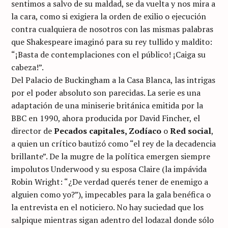
sentimos a salvo de su maldad, se da vuelta y nos mira a
la cara, como si exigiera la orden de exilio o ejecución
contra cualquiera de nosotros con las mismas palabras
que Shakespeare imaginó para su rey tullido y maldito:
“¡Basta de contemplaciones con el público! ¡Caiga su
cabeza!”.
Del Palacio de Buckingham a la Casa Blanca, las intrigas
por el poder absoluto son parecidas. La serie es una
adaptación de una miniserie británica emitida por la
BBC en 1990, ahora producida por David Fincher, el
director de
Pecados capitales, Zodíaco
o
Red social
,
a quien un crítico bautizó como “el rey de la decadencia
brillante”. De la mugre de la política emergen siempre
impolutos Underwood y su esposa Claire (la impávida
Robin Wright: “¿De verdad querés tener de enemigo a
alguien como yo?”), impecables para la gala benéfica o
la entrevista en el noticiero. No hay suciedad que los
salpique mientras sigan adentro del lodazal donde sólo