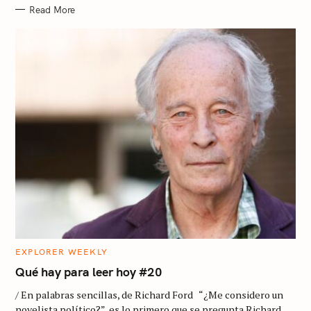
Read More
C
EXPLORER WEEKLY
A
T
Qué hay para leer hoy #20
E
G
/ En palabras sencillas, de Richard Ford “¿Me considero un
O
R
novelista político?”, es lo primero que se pregunta Richard