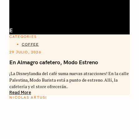
E
CATEGORIES
COFFEE
29 JULIO, 2026
En Almagro cafetero, Modo Estreno
¡La Disneylandia del café suma nuevas atracciones! En la calle
Palestina, Modo Barista está a punto de estreno. Allí, la
cafetería y el store ofrecerán..
Read More
NICOLAS ARTUSI
ATLAS DEL CAFÉ
La vuelta al mundo en 80 países cafeteros: un
estimulante diario de viaje a través de los
territorios que fueron transformados por el
café.