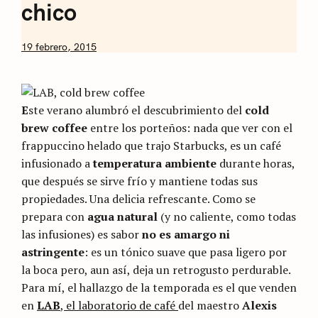
chico
by
19 febrero, 2015
Nicolás
Artusi
E
ste verano alumbró el descubrimiento del
cold
brew coffee
entre los porteños: nada que ver con el
frappuccino helado que trajo Starbucks, es un café
infusionado a
temperatura ambiente
durante horas,
que después se sirve frío y mantiene todas sus
propiedades. Una delicia refrescante. Como se
prepara con
agua natural
(y no caliente, como todas
las infusiones) es sabor
no es amargo ni
astringente
: es un tónico suave que pasa ligero por
la boca pero, aun así, deja un retrogusto perdurable.
Para mí, el hallazgo de la temporada es el que venden
en
LAB
, el laboratorio de café
del maestro
Alexis