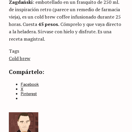
Zagdañski
: embotellado en un frasquito de 250 ml.
de inspiración retro (parece un remedio de farmacia
vieja), es un cold brew coffee infusionado durante 25
horas. Cuesta
45 pesos.
Cómprelo y que vaya directo
a la heladera. Sírvase con hielo y disfrute. Es una
receta magistral.
Categories
Tags
Sin
categoría
Cold brew
Compártelo:
Facebook
X
Pinterest