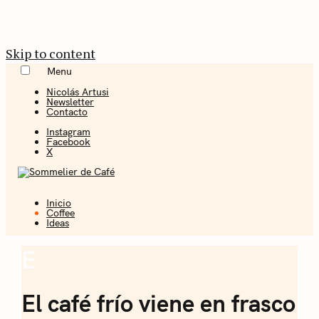
Skip to content
Menu
Nicolás Artusi
Newsletter
Contacto
Instagram
Facebook
X
Inicio
Coffee + Ideas
Coffee
Ideas
Sommelier de
E
Coffee
Café
El café frío viene en frasco