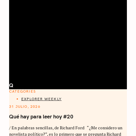
Q
CATEGORIES
EXPLORER WEEKLY
31 JULIO, 2026
Qué hay para leer hoy #20
/ En palabras sencillas, de Richard Ford “¿Me considero un
novelista político?”, es lo primero que se pregunta Richard