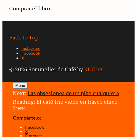
Comprar el libro
Back to Top
Instagram
Facebook
X
© 2026 Sommelier de Café by
KUCHA
Menu
Next:
Las obsesiones de un pibe cualquiera
Reading:
El café frío viene en frasco chico
Share:
Compártelo:
Facebook
X
Pinterest