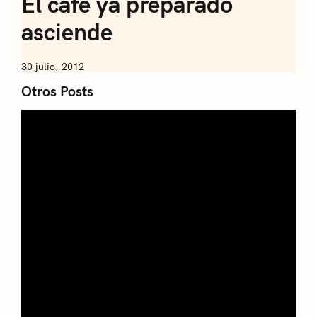
El café ya preparado
asciende
by
30 julio, 2012
Nicolás
Otros Posts
Artusi