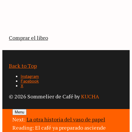
La vuelta al mundo en 80 países cafeteros: un
estimulante diario de viaje a través de los
territorios que fueron transformados por el
café.
Comprar el libro
Back to Top
Instagram
Facebook
X
© 2026 Sommelier de Café by
KUCHA
Menu
Next:
La otra historia del vaso de papel
Reading:
El café ya preparado asciende