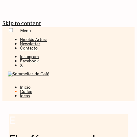
Skip to content
Menu
Nicolás Artusi
Newsletter
Contacto
Instagram
Facebook
X
Inicio
Coffee + Ideas
Coffee
Ideas
Sommelier de
Café
E
Coffee