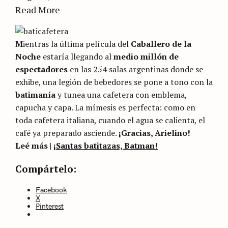
Read More
M
ientras la última película del
Caballero de la
Noche
estaría llegando al
medio millón de
espectadores
en las 254 salas argentinas donde se
exhibe, una legión de bebedores se pone a tono con la
batimanía
y tunea una cafetera con emblema,
capucha y capa. La mímesis es perfecta: como en
toda cafetera italiana, cuando el agua se calienta, el
café ya preparado asciende.
¡Gracias, Arielino!
Leé más |
¡Santas batitazas, Batman!
Categories
Sin
Compártelo:
categoría
Facebook
X
Pinterest