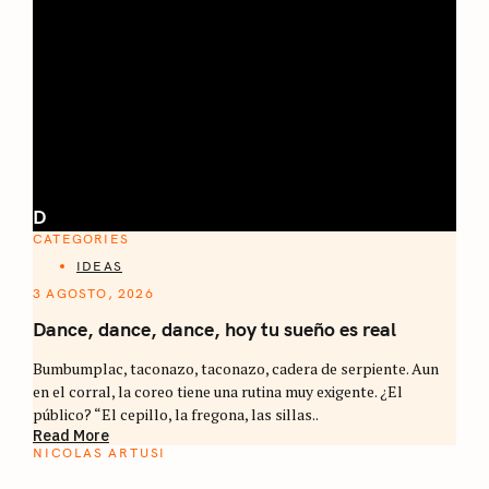
D
CATEGORIES
IDEAS
3 AGOSTO, 2026
Dance, dance, dance, hoy tu sueño es real
Bumbumplac, taconazo, taconazo, cadera de serpiente. Aun
en el corral, la coreo tiene una rutina muy exigente. ¿El
público? “El cepillo, la fregona, las sillas..
Read More
NICOLAS ARTUSI
ATLAS DEL CAFÉ