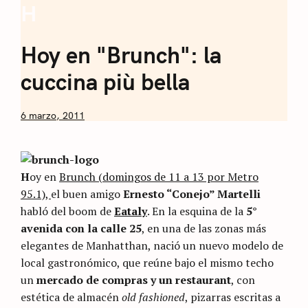
H
Coffee
Sommelier de
Hoy en "Brunch": la
Café
cuccina più bella
by
6 marzo, 2011
Nicolás
Artusi
H
oy en
Brunch (domingos de 11 a 13 por Metro
95.1),
el buen amigo
Ernesto “Conejo” Martelli
habló del boom de
Eataly
. En la esquina de la
5°
avenida con la calle 25
, en una de las zonas más
elegantes de Manhatthan, nació un nuevo modelo de
local gastronómico, que reúne bajo el mismo techo
un
mercado de compras y un restaurant
, con
estética de almacén
old fashioned
, pizarras escritas a