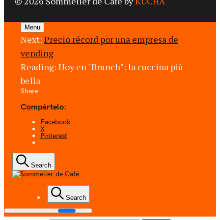
© 2026 Sommelier de Café by
KUCHA
Menu
Next:
Precio récord por una empresa de
vending
Reading:
Hoy en "Brunch": la cuccina più
bella
Share:
Compártelo:
Facebook
X
Pinterest
Search
Coffee + Ideas
Search