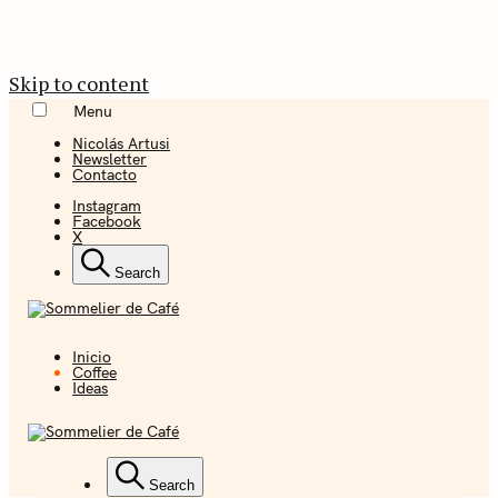
Skip to content
Menu
Nicolás Artusi
Newsletter
Contacto
Instagram
Facebook
X
Search
Inicio
Coffee + Ideas
Coffee
Ideas
Sommelier de
Café
Coffee + Ideas
Search