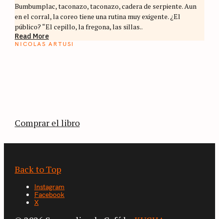
Bumbumplac, taconazo, taconazo, cadera de serpiente. Aun
en el corral, la coreo tiene una rutina muy exigente. ¿El
público? “El cepillo, la fregona, las sillas..
Read More
NICOLAS ARTUSI
ATLAS DEL CAFÉ
La vuelta al mundo en 80 países cafeteros: un
estimulante diario de viaje a través de los
territorios que fueron transformados por el
café.
Comprar el libro
Back to Top
Instagram
Facebook
X