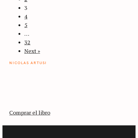
3
4
5
…
32
Next »
NICOLAS ARTUSI
ATLAS DEL CAFÉ
La vuelta al mundo en 80 países cafeteros: un
estimulante diario de viaje a través de los
territorios que fueron transformados por el
café.
Comprar el libro