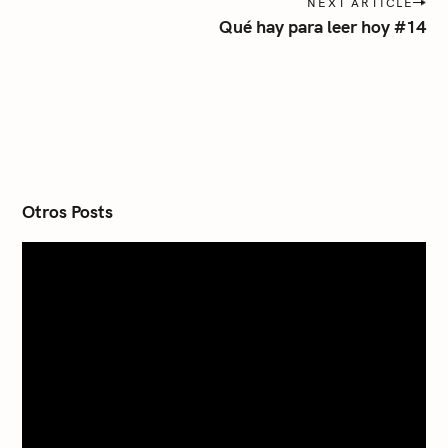
NEXT ARTICLE
t
Qué hay para leer hoy #14
n
a
v
i
g
a
t
i
o
n
Otros Posts