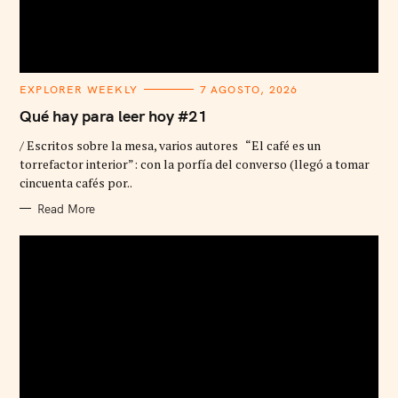
C
EXPLORER WEEKLY
7 AGOSTO, 2026
A
T
Qué hay para leer hoy #21
E
G
/ Escritos sobre la mesa, varios autores “El café es un
O
R
torrefactor interior”: con la porfía del converso (llegó a tomar
I
cincuenta cafés por..
E
S
Read More