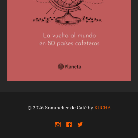
© 2026 Sommelier de Café by
KUCHA
I
F
X
n
a
s
c