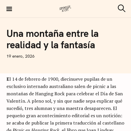
S
k
S
Sommelier de Café
e
i
a
p
r
I
Una montaña entre la
c
D
t
h
E
realidad y la fantasía
A
o
S
c
N
19 enero, 2026
o
I
C
n
O
L
t
E
l 14 de febrero de 1900, diecinueve pupilas de un
Á
S
e
exclusivo internado australiano salen de picnic a las
A
n
montañas de Hanging Rock para celebrar el Día de San
R
T
Valentín. A pleno sol, y sin que nadie sepa explicar qué
t
U
S
sucedió, tres alumnas y una maestra desaparecen. El
I
pequeño gran acontecimiento editorial es un notición:
se acaba de publicar la primera traducción al castellano
de
Picnic en Hanging Rock
, el libro que Joan Lindsay