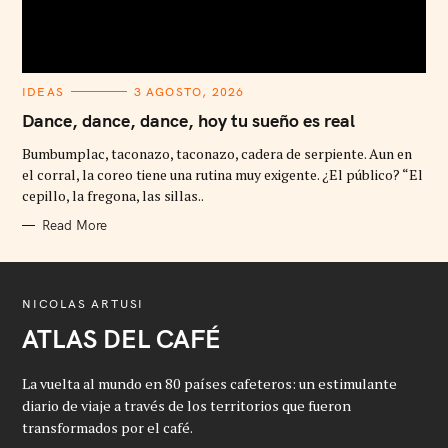
C
IDEAS
3 AGOSTO, 2026
A
T
Dance, dance, dance, hoy tu sueño es real
E
G
Bumbumplac, taconazo, taconazo, cadera de serpiente. Aun en
O
R
el corral, la coreo tiene una rutina muy exigente. ¿El público? “El
I
cepillo, la fregona, las sillas..
E
S
Read More
NICOLAS ARTUSI
ATLAS DEL CAFÉ
La vuelta al mundo en 80 países cafeteros: un estimulante
diario de viaje a través de los territorios que fueron
transformados por el café.