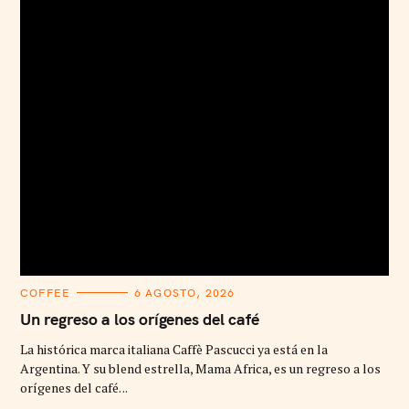
C
COFFEE
6 AGOSTO, 2026
A
T
Un regreso a los orígenes del café
E
G
La histórica marca italiana Caffè Pascucci ya está en la
O
R
Argentina. Y su blend estrella, Mama Africa, es un regreso a los
I
orígenes del café. ..
E
S