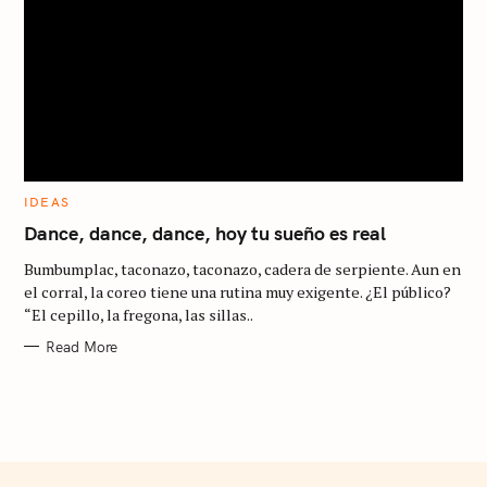
C
IDEAS
A
T
Dance, dance, dance, hoy tu sueño es real
E
G
Bumbumplac, taconazo, taconazo, cadera de serpiente. Aun en
O
R
el corral, la coreo tiene una rutina muy exigente. ¿El público?
I
“El cepillo, la fregona, las sillas..
E
S
Read More