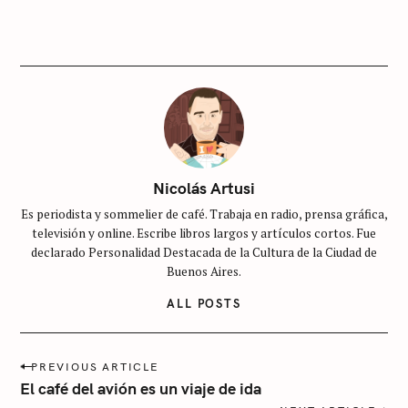
G
O
R
I
E
S
S
i
n
c
Nicolás Artusi
a
Es periodista y sommelier de café. Trabaja en radio, prensa gráfica,
t
televisión y online. Escribe libros largos y artículos cortos. Fue
e
declarado Personalidad Destacada de la Cultura de la Ciudad de
g
Buenos Aires.
o
ALL POSTS
r
í
P
a
PREVIOUS ARTICLE
o
El café del avión es un viaje de ida
s