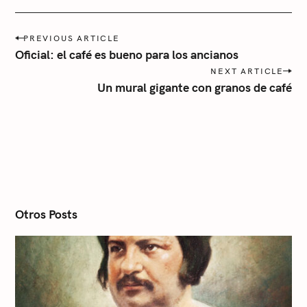
r
í
P
a
PREVIOUS ARTICLE
o
Oficial: el café es bueno para los ancianos
s
NEXT ARTICLE
t
Un mural gigante con granos de café
n
a
v
i
g
a
t
i
o
n
Otros Posts