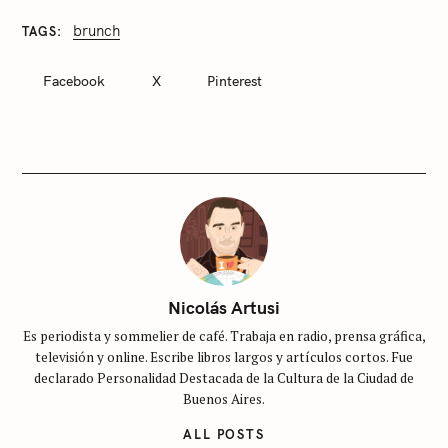
brunch
TAGS
C
A
T
Facebook
X
Pinterest
E
G
O
R
I
E
S
S
i
n
c
Nicolás Artusi
a
Es periodista y sommelier de café. Trabaja en radio, prensa gráfica,
t
televisión y online. Escribe libros largos y artículos cortos. Fue
e
declarado Personalidad Destacada de la Cultura de la Ciudad de
g
Buenos Aires.
o
ALL POSTS