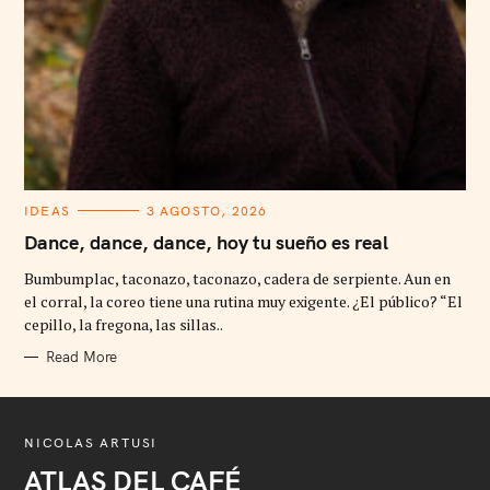
C
IDEAS
3 AGOSTO, 2026
A
T
Dance, dance, dance, hoy tu sueño es real
E
G
Bumbumplac, taconazo, taconazo, cadera de serpiente. Aun en
O
R
el corral, la coreo tiene una rutina muy exigente. ¿El público? “El
I
cepillo, la fregona, las sillas..
E
S
Read More
NICOLAS ARTUSI
ATLAS DEL CAFÉ