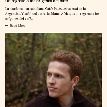
Un regreso a los orígenes del café
E
G
La histórica marca italiana Caffè Pascucci ya está en la
O
R
Argentina. Y su blend estrella, Mama Africa, es un regreso a los
I
orígenes del café. ..
E
S
Read More