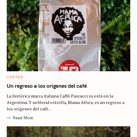
C
COFFEE
A
T
Un regreso a los orígenes del café
E
G
La histórica marca italiana Caffè Pascucci ya está en la
O
R
Argentina. Y su blend estrella, Mama Africa, es un regreso a
I
los orígenes del café. ..
E
S
Read More