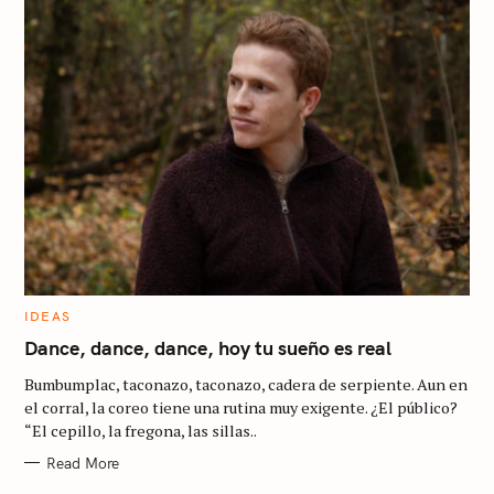
C
IDEAS
A
T
Dance, dance, dance, hoy tu sueño es real
E
G
Bumbumplac, taconazo, taconazo, cadera de serpiente. Aun en
O
R
el corral, la coreo tiene una rutina muy exigente. ¿El público?
I
“El cepillo, la fregona, las sillas..
E
S
Read More
S