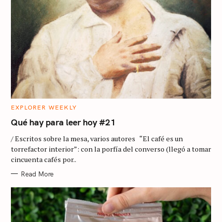
C
EXPLORER WEEKLY
A
T
Qué hay para leer hoy #21
E
G
/ Escritos sobre la mesa, varios autores “El café es un
O
R
torrefactor interior”: con la porfía del converso (llegó a tomar
I
cincuenta cafés por..
E
S
Read More