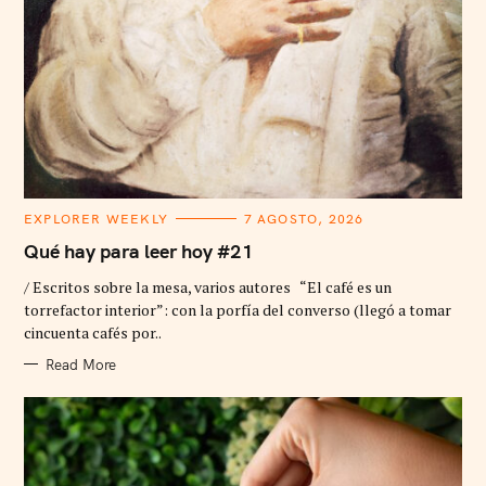
C
EXPLORER WEEKLY
7 AGOSTO, 2026
A
T
Qué hay para leer hoy #21
E
G
/ Escritos sobre la mesa, varios autores “El café es un
O
R
torrefactor interior”: con la porfía del converso (llegó a tomar
I
cincuenta cafés por..
E
S
Read More