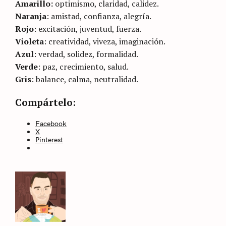
Amarillo:
optimismo, claridad, calidez.
Naranja
: amistad, confianza, alegría.
Rojo
: excitación, juventud, fuerza.
Violeta
: creatividad, viveza, imaginación.
Azul
: verdad, solidez, formalidad.
Verde
: paz, crecimiento, salud.
Gris
: balance, calma, neutralidad.
Categories
Sin
Compártelo:
categoría
Facebook
X
Pinterest