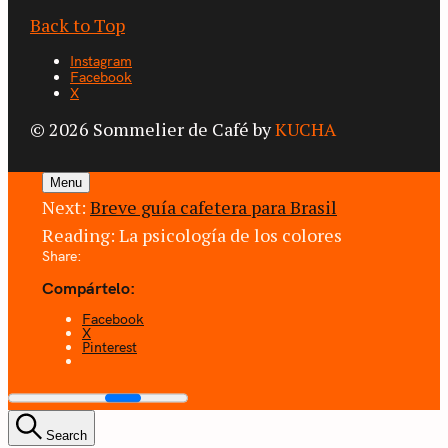
Back to Top
Instagram
Facebook
X
© 2026 Sommelier de Café by
KUCHA
Menu
Next:
Breve guía cafetera para Brasil
Reading:
La psicología de los colores
Share:
Compártelo:
Facebook
X
Pinterest
Search