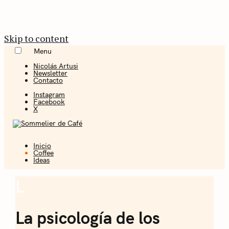
Skip to content
Menu
Nicolás Artusi
Newsletter
Contacto
Instagram
Facebook
X
Inicio
Coffee + Ideas
Coffee
Ideas
Sommelier de
L
Coffee
Café
La psicología de los