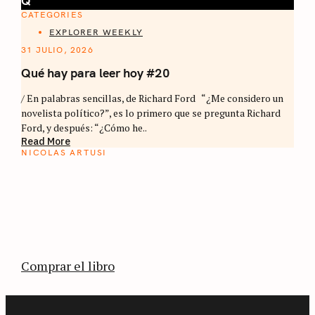
Q
CATEGORIES
EXPLORER WEEKLY
31 JULIO, 2026
Qué hay para leer hoy #20
/ En palabras sencillas, de Richard Ford “¿Me considero un
novelista político?”, es lo primero que se pregunta Richard
Ford, y después: “¿Cómo he..
Read More
NICOLAS ARTUSI
ATLAS DEL CAFÉ
La vuelta al mundo en 80 países cafeteros: un
estimulante diario de viaje a través de los
territorios que fueron transformados por el
café.
Comprar el libro