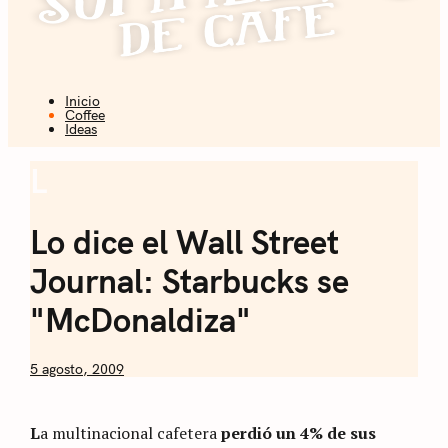
Inicio
Coffee + Ideas
Coffee
Ideas
Sommelier de
L
Coffee
Café
Lo dice el Wall Street
Journal: Starbucks se
"McDonaldiza"
by
5 agosto, 2009
Nicolás
Artusi
L
a multinacional cafetera
perdió un 4% de sus