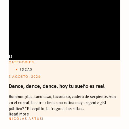
D
CATEGORIES
IDEAS
3 AGOSTO, 2026
Dance, dance, dance, hoy tu sueño es real
Bumbumplac, taconazo, taconazo, cadera de serpiente. Aun
en el corral, la coreo tiene una rutina muy exigente. ¿El
público? “El cepillo, la fregona, las sillas..
Read More
NICOLAS ARTUSI
ATLAS DEL CAFÉ