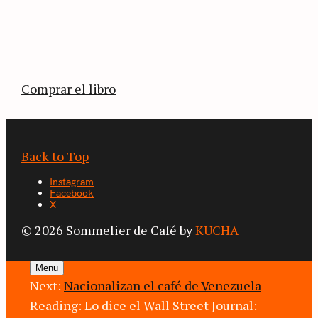
La vuelta al mundo en 80 países cafeteros: un
estimulante diario de viaje a través de los
territorios que fueron transformados por el
café.
Comprar el libro
Back to Top
Instagram
Facebook
X
© 2026 Sommelier de Café by
KUCHA
Menu
Next:
Nacionalizan el café de Venezuela
Reading:
Lo dice el Wall Street Journal: