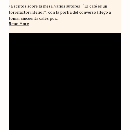
/ Escritos sobre la mesa, varios autores “El café es un
torrefactor interior”: con la porfía del converso (llegó a
tomar cincuenta cafés por..
Read More