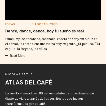
C
IDEAS
3 AGOSTO, 2026
A
T
Dance, dance, dance, hoy tu sueño es real
E
G
Bumbumplac, taconazo, taconazo, cadera de serpiente. Aun en
O
R
el corral, la coreo tiene una rutina muy exigente. ¿El público? “El
I
cepillo, la fregona, las sillas..
E
S
Read More
NICOLAS ARTUSI
ATLAS DEL CAFÉ
La vuelta al mundo en 80 países cafeteros: un estimulante
diario de viaje a través de los territorios que fueron
transformados por el café.