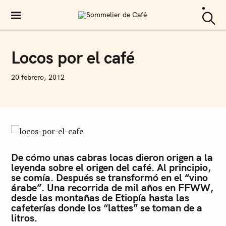
S
k
Sommelier de Café
S
i
e
a
p
C
Locos por el café
r
O
c
t
F
h
F
o
N
20 febrero, 2012
E
I
E
c
C
O
o
L
Á
n
S
t
A
R
e
T
De cómo unas cabras locas dieron origen a la
U
n
leyenda sobre el origen del café. Al principio,
S
I
t
se comía. Después se transformó en el “vino
árabe”. Una recorrida de mil años en FFWW,
desde las montañas de Etiopía hasta las
cafeterías donde los “lattes” se toman de a
litros.