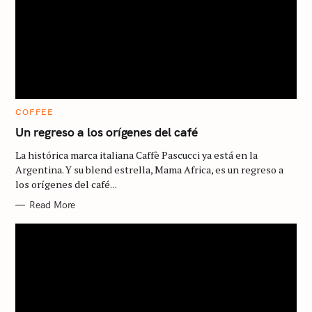
C
COFFEE
A
T
Un regreso a los orígenes del café
E
G
La histórica marca italiana Caffè Pascucci ya está en la
O
R
Argentina. Y su blend estrella, Mama Africa, es un regreso a
I
los orígenes del café. ..
E
S
Read More