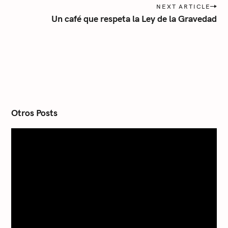
NEXT ARTICLE
t
Un café que respeta la Ley de la Gravedad
n
a
v
i
g
a
t
i
o
n
Otros Posts
S
e
a
r