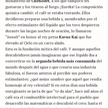
monasterio de
Chehodet
, a los que tampoco les
gustaron y los tiraron al fuego. ¡Eureka! La composición
química cambió: el café se estaba tostando. Ellos
decidieron preparar una bebida y, asombrados por el
efecto estimulante del líquido que los tuvo despiertos
durante las largas noches de oración, lo llamaron
“
kawah
” en honor al rey persa
Kavus Kai
que fue
elevado al Cielo en un carro alado.
Esta es la fundación mítica del café. Y aunque aquellos
descubridores jamás imaginaran que ese líquido iba a
convertirse en la
segunda bebida más consumida
del
mundo después del agua o que crearía una industria
fabulosa, sí fueron astutos al percibir sus poderes
estimulantes: ¿qué mejor nombre que aquel que rendía
homenaje al rey celestial? Si en estos días una bebida
energizante se jacta de que “te da alas”, hace mil años el
café era el combustible intelectual para el pueblo que
desarrolló las matemáticas o descubrió el cero: hasta el