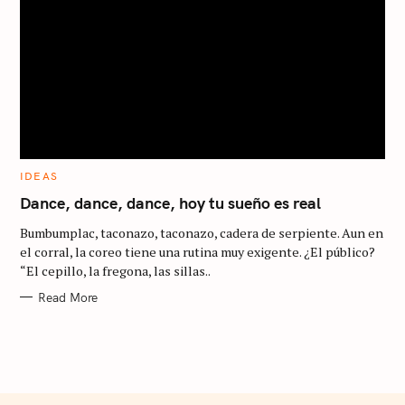
C
IDEAS
A
T
Dance, dance, dance, hoy tu sueño es real
E
G
Bumbumplac, taconazo, taconazo, cadera de serpiente. Aun en
O
R
el corral, la coreo tiene una rutina muy exigente. ¿El público?
I
“El cepillo, la fregona, las sillas..
E
S
Read More