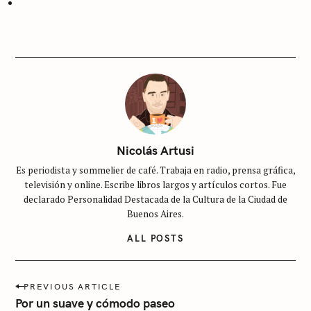
I
E
S
S
i
n
c
a
t
Nicolás Artusi
e
Es periodista y sommelier de café. Trabaja en radio, prensa gráfica,
g
televisión y online. Escribe libros largos y artículos cortos. Fue
o
declarado Personalidad Destacada de la Cultura de la Ciudad de
r
Buenos Aires.
í
ALL POSTS
a
P
PREVIOUS ARTICLE
o
Por un suave y cómodo paseo
s