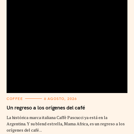
C
COFFEE
6 AGOSTO, 2026
A
T
Un regreso a los orígenes del café
E
G
La histórica marca italiana Caffè Pascucci ya está en la
O
R
Argentina. Y su blend estrella, Mama Africa, es un regreso a los
I
orígenes del café. ..
E
S