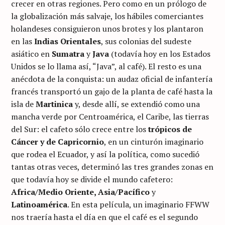
crecer en otras regiones. Pero como en un prólogo de
la globalización más salvaje, los hábiles comerciantes
holandeses consiguieron unos brotes y los plantaron
en las
Indias Orientales
, sus colonias del sudeste
asiático en
Sumatra
y
Java
(todavía hoy en los Estados
Unidos se lo llama así, “Java”, al café). El resto es una
anécdota de la conquista: un audaz oficial de infantería
francés transportó un gajo de la planta de café hasta la
isla de
Martinica
y, desde allí, se extendió como una
mancha verde por Centroamérica, el Caribe, las tierras
del Sur: el cafeto sólo crece entre los
trópicos de
Cáncer y de Capricornio
, en un cinturón imaginario
que rodea el Ecuador, y así la política, como sucedió
tantas otras veces, determinó las tres grandes zonas en
que todavía hoy se divide el mundo cafetero:
Africa/Medio Oriente, Asia/Pacífico
y
Latinoamérica
. En esta película, un imaginario FFWW
nos traería hasta el día en que el café es el segundo