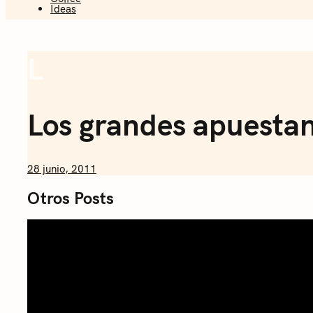
Ideas
Sommelier 
L
Coffee
Los grandes apuestan 
by
28 junio, 2011
Nicolás
Otros Posts
Artusi