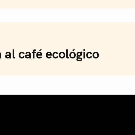
de Café
al café ecológico