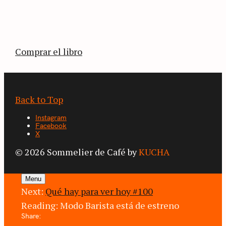
estimulante diario de viaje a través de los
territorios que fueron transformados por el
café.
Comprar el libro
Back to Top
Instagram
Facebook
X
© 2026 Sommelier de Café by
KUCHA
Menu
Next:
Qué hay para ver hoy #100
Reading:
Modo Barista está de estreno
Share: