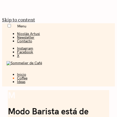
Skip to content
Menu
Nicolás Artusi
Newsletter
Contacto
Instagram
Facebook
X
Inicio
Coffee + Ideas
Coffee
Ideas
Sommelier de
M
Coffee
Café
Modo Barista está de