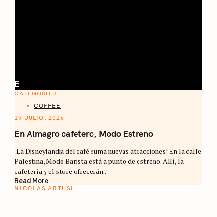
E
CATEGORIES
COFFEE
29 JULIO, 2026
En Almagro cafetero, Modo Estreno
¡La Disneylandia del café suma nuevas atracciones! En la calle
Palestina, Modo Barista está a punto de estreno. Allí, la
cafetería y el store ofrecerán..
Read More
NICOLAS ARTUSI
ATLAS DEL CAFÉ
La vuelta al mundo en 80 países cafeteros: un