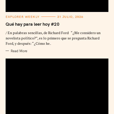
C
EXPLORER WEEKLY
31 JULIO, 2026
A
T
Qué hay para leer hoy #20
E
G
/ En palabras sencillas, de Richard Ford “¿Me considero un
O
R
novelista político?”, es lo primero que se pregunta Richard
I
Ford, y después: “¿Cómo he..
E
S
Read More