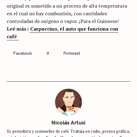
original es sometido a un proceso de alta temperatura
en el cual no hay combustión, con cantidades
controladas de oxígeno o vapor. ¡Para el Guinness!
Leé más |
Carpuccino, el auto que funciona con
café
Facebook
X
Pinterest
C
A
T
E
G
O
R
I
E
S
S
i
Nicolás Artusi
n
Es periodista y sommelier de café. Trabaja en radio, prensa gráfica,
c