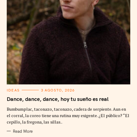
C
IDEAS
3 AGOSTO, 2026
A
T
Dance, dance, dance, hoy tu sueño es real
E
G
Bumbumplac, taconazo, taconazo, cadera de serpiente. Aun en
O
R
el corral, la coreo tiene una rutina muy exigente. ¿El público? “El
I
cepillo, la fregona, las sillas..
E
S
Read More