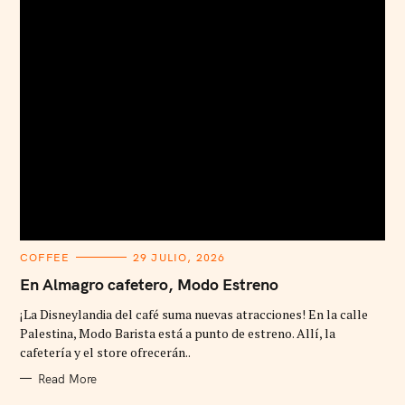
C
COFFEE
29 JULIO, 2026
A
T
En Almagro cafetero, Modo Estreno
E
G
¡La Disneylandia del café suma nuevas atracciones! En la calle
O
R
Palestina, Modo Barista está a punto de estreno. Allí, la
I
cafetería y el store ofrecerán..
E
S
Read More