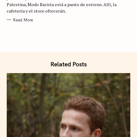
R
Palestina, Modo Barista está a punto de estreno. Allí, la
I
cafetería y el store ofrecerán..
E
S
Read More
Related Posts