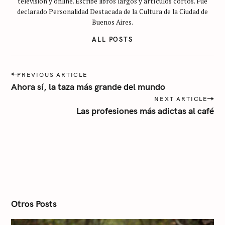
televisión y online. Escribe libros largos y artículos cortos. Fue
a
declarado Personalidad Destacada de la Cultura de la Ciudad de
t
Buenos Aires.
e
ALL POSTS
g
o
r
P
PREVIOUS ARTICLE
o
í
Ahora sí, la taza más grande del mundo
s
a
NEXT ARTICLE
t
Las profesiones más adictas al café
n
a
v
i
g
a
t
i
o
n
Otros Posts