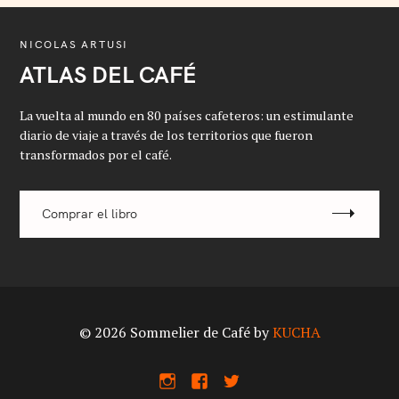
NICOLAS ARTUSI
ATLAS DEL CAFÉ
La vuelta al mundo en 80 países cafeteros: un estimulante
diario de viaje a través de los territorios que fueron
transformados por el café.
Comprar el libro
© 2026 Sommelier de Café by
KUCHA
I
F
X
n
a