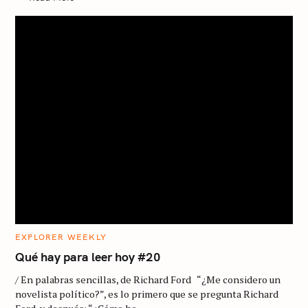
C
EXPLORER WEEKLY
A
T
Qué hay para leer hoy #20
E
G
/ En palabras sencillas, de Richard Ford “¿Me considero un
O
R
novelista político?”, es lo primero que se pregunta Richard
I
E