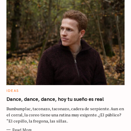
C
IDEAS
A
T
Dance, dance, dance, hoy tu sueño es real
E
G
Bumbumplac, taconazo, taconazo, cadera de serpiente. Aun en
O
R
el corral, la coreo tiene una rutina muy exigente. ¿El público?
I
“El cepillo, la fregona, las sillas..
E
S
Read More