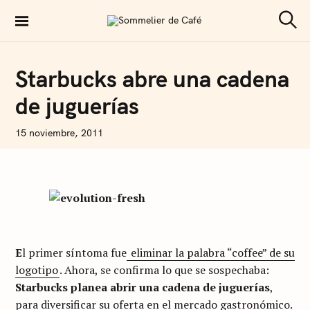
S
k
Sommelier de Café
S
e
i
a
p
r
C
Starbucks abre una cadena
c
O
t
h
F
de juguerías
F
o
E
E
c
N
15 noviembre, 2011
o
I
C
n
O
L
t
Á
S
e
A
n
R
T
t
U
E
l primer síntoma fue
eliminar la palabra “coffee” de su
S
I
logotipo
. Ahora, se confirma lo que se sospechaba:
Starbucks planea abrir una cadena de juguerías
,
para diversificar su oferta en el mercado gastronómico.