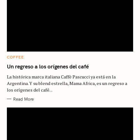
C
COFFEE
A
T
Un regreso a los orígenes del café
E
G
La histórica marca italiana Caffè Pascucci ya está en la
O
R
Argentina. Y su blend estrella, Mama Africa, es un regreso a
I
los orígenes del café. ..
E
S
Read More