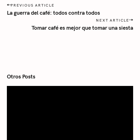
P
PREVIOUS ARTICLE
o
La guerra del café: todos contra todos
s
NEXT ARTICLE
t
Tomar café es mejor que tomar una siesta
n
a
v
i
g
a
t
i
Otros Posts
o
n