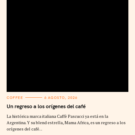
C
COFFEE
6 AGOSTO, 2026
A
T
Un regreso a los orígenes del café
E
G
La histórica marca italiana Caffè Pascucci ya está en la
O
R
Argentina. Y su blend estrella, Mama Africa, es un regreso a los
I
orígenes del café. ..
E
S