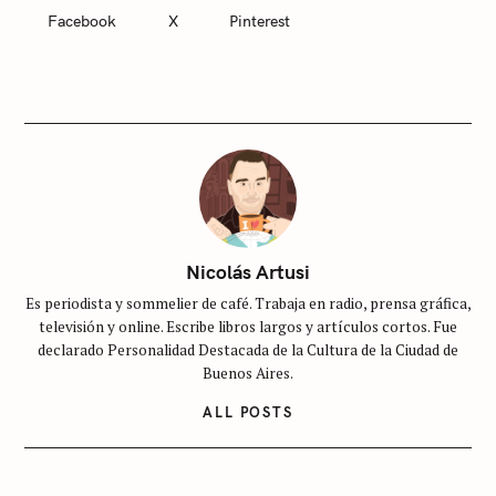
T
Facebook
X
Pinterest
E
G
O
R
I
E
S
S
i
n
c
Nicolás Artusi
a
Es periodista y sommelier de café. Trabaja en radio, prensa gráfica,
t
televisión y online. Escribe libros largos y artículos cortos. Fue
e
declarado Personalidad Destacada de la Cultura de la Ciudad de
g
Buenos Aires.
o
ALL POSTS
r
í
a