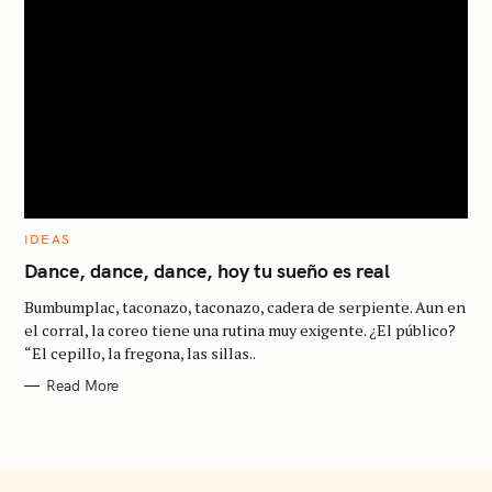
S
e
a
r
c
C
IDEAS
h
A
T
Dance, dance, dance, hoy tu sueño es real
f
E
G
o
Bumbumplac, taconazo, taconazo, cadera de serpiente. Aun en
O
R
el corral, la coreo tiene una rutina muy exigente. ¿El público?
r
I
“El cepillo, la fregona, las sillas..
E
:
S
Read More