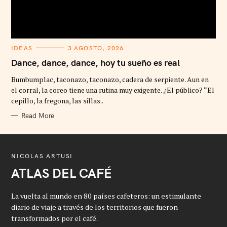
C
IDEAS
3 AGOSTO, 2026
A
T
Dance, dance, dance, hoy tu sueño es real
E
G
Bumbumplac, taconazo, taconazo, cadera de serpiente. Aun en
O
R
el corral, la coreo tiene una rutina muy exigente. ¿El público? “El
I
cepillo, la fregona, las sillas..
E
S
Read More
NICOLAS ARTUSI
ATLAS DEL CAFÉ
La vuelta al mundo en 80 países cafeteros: un estimulante
diario de viaje a través de los territorios que fueron
transformados por el café.