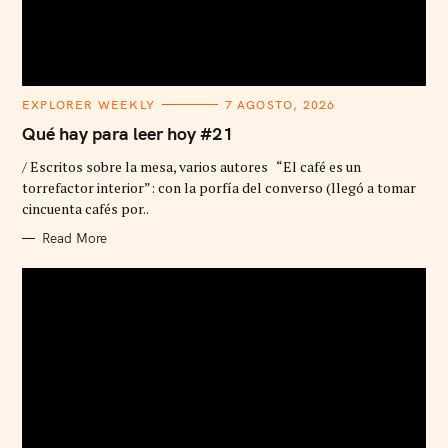
C
EXPLORER WEEKLY
7 AGOSTO, 2026
A
T
Qué hay para leer hoy #21
E
G
/ Escritos sobre la mesa, varios autores “El café es un
O
R
torrefactor interior”: con la porfía del converso (llegó a tomar
I
cincuenta cafés por..
E
S
Read More