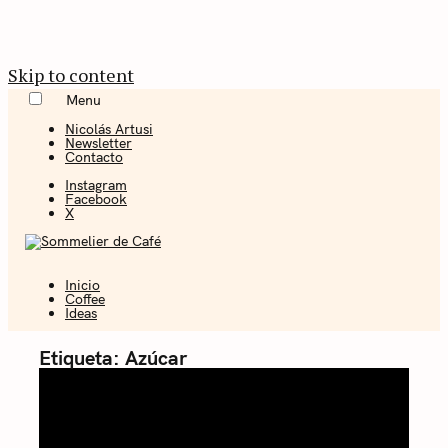
Skip to content
Menu
Nicolás Artusi
Newsletter
Contacto
Instagram
Facebook
X
Inicio
Coffee + Ideas
Coffee
Ideas
Sommelier de
Etiqueta:
Azúcar
Café