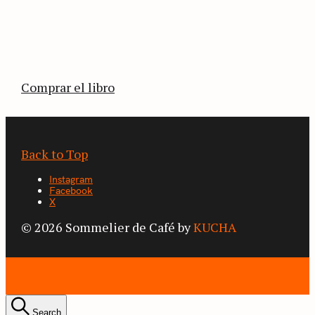
La vuelta al mundo en 80 países cafeteros: un
estimulante diario de viaje a través de los
territorios que fueron transformados por el
café.
Comprar el libro
Back to Top
Instagram
Facebook
X
© 2026 Sommelier de Café by
KUCHA
Search