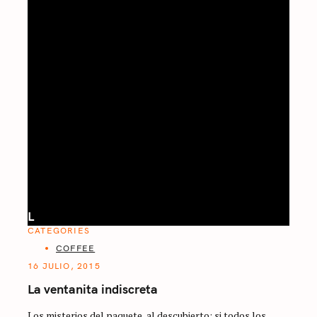
L
CATEGORIES
COFFEE
16 JULIO, 2015
La ventanita indiscreta
Los misterios del paquete, al descubierto: si todos los