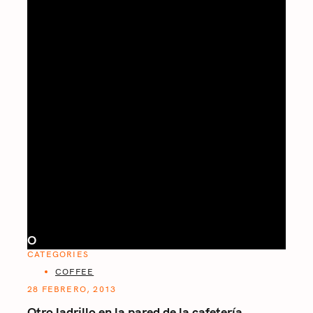
O
CATEGORIES
COFFEE
28 FEBRERO, 2013
Otro ladrillo en la pared de la cafetería