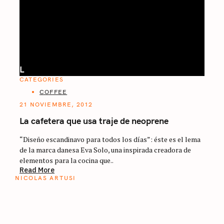
L
CATEGORIES
COFFEE
21 NOVIEMBRE, 2012
La cafetera que usa traje de neoprene
“Diseño escandinavo para todos los días”: éste es el lema
de la marca danesa Eva Solo, una inspirada creadora de
elementos para la cocina que..
Read More
NICOLAS ARTUSI
ATLAS DEL CAFÉ
La vuelta al mundo en 80 países cafeteros: un
estimulante diario de viaje a través de los