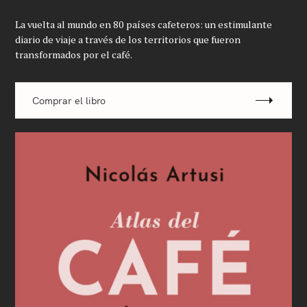
e
La vuelta al mundo en 80 países cafeteros: un estimulante
a
diario de viaje a través de los territorios que fueron
r
transformados por el café.
c
h
Comprar el libro
f
o
r
: