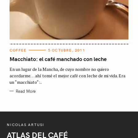
C
COFFEE
5 OCTUBRE, 2011
A
T
Macchiato: el café manchado con leche
E
G
En un lugar de la Mancha, de cuyo nombre no quiero
O
R
acordarme… ahí tomé el mejor café con leche de mi vida. Era
I
un “macchiato“:..
E
S
Read More
NICOLAS ARTUSI
ATLAS DEL CAFÉ
S