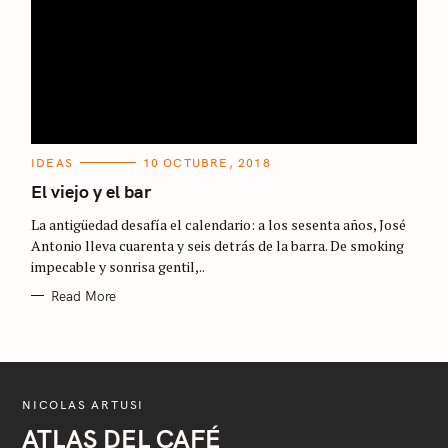
S
e
C
IDEAS
10 OCTUBRE, 2018
A
a
T
El viejo y el bar
E
G
r
La antigüedad desafía el calendario: a los sesenta años, José
O
R
c
Antonio lleva cuarenta y seis detrás de la barra. De smoking
I
impecable y sonrisa gentil,..
E
h
S
Read More
f
o
r
:
NICOLAS ARTUSI
ATLAS DEL CAFÉ