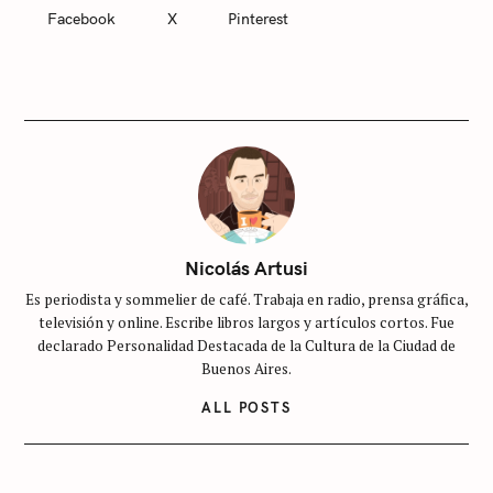
T
Facebook
X
Pinterest
E
G
O
R
I
E
S
S
i
n
c
Nicolás Artusi
a
Es periodista y sommelier de café. Trabaja en radio, prensa gráfica,
t
televisión y online. Escribe libros largos y artículos cortos. Fue
e
declarado Personalidad Destacada de la Cultura de la Ciudad de
g
Buenos Aires.
o
ALL POSTS
r
í
a