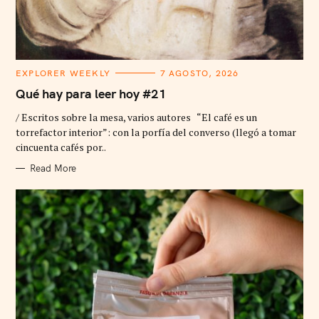
C
EXPLORER WEEKLY
7 AGOSTO, 2026
A
T
Qué hay para leer hoy #21
E
G
/ Escritos sobre la mesa, varios autores “El café es un
O
R
torrefactor interior”: con la porfía del converso (llegó a tomar
I
cincuenta cafés por..
E
S
Read More