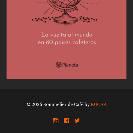
© 2026 Sommelier de Café by
KUCHA
I
F
X
n
a
s
c