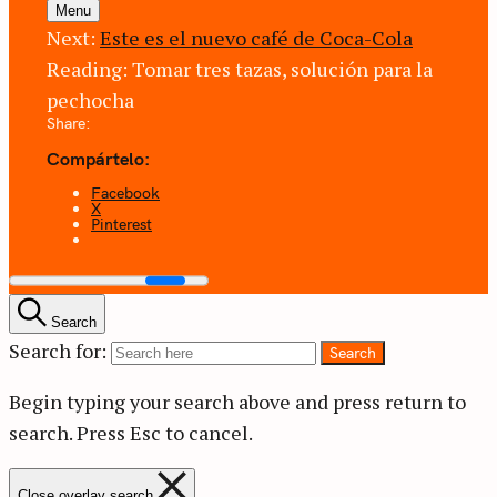
Menu
Next:
Este es el nuevo café de Coca-Cola
Reading:
Tomar tres tazas, solución para la
pechocha
Share:
Compártelo:
Facebook
X
Pinterest
Search
Search for:
Search
Begin typing your search above and press return to
search.
Press Esc to cancel.
Close overlay search