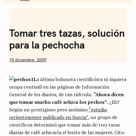
Sommelier de
T
Coffee
Café
Tomar tres tazas, solución
para la pechocha
by
15 diciembre, 2009
Nicolás
Artusi
L
a última bolunota cientificista ni siquiera
ocupa centimil en las páginas de Información
General de los diarios, de tan ridícula:
“Ahora dicen
que tomar mucho café achica los pechos”.
¿Eh?
Según un prestigioso pero anónimo
“estudio
recientemente publicado en Suecia”
, un grupo de
científicos determinó que tomar más de tres tazas
diarias de café achicaría el busto de las mujeres. Cito: