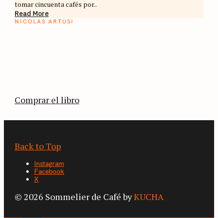
tomar cincuenta cafés por..
Read More
NICOLAS ARTUSI
ATLAS DEL CAFÉ
La vuelta al mundo en 80 países cafeteros: un
estimulante diario de viaje a través de los
territorios que fueron transformados por el
café.
Comprar el libro
Back to Top
Instagram
Facebook
X
© 2026 Sommelier de Café by
KUCHA