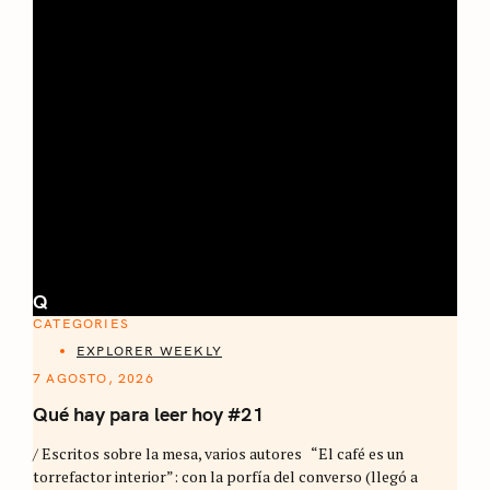
Q
CATEGORIES
EXPLORER WEEKLY
7 AGOSTO, 2026
Qué hay para leer hoy #21
/ Escritos sobre la mesa, varios autores “El café es un
torrefactor interior”: con la porfía del converso (llegó a