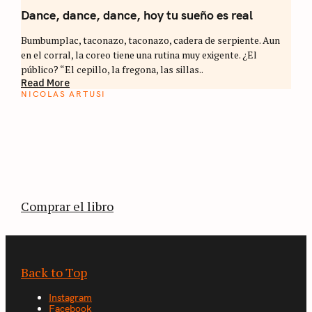
Dance, dance, dance, hoy tu sueño es real
Bumbumplac, taconazo, taconazo, cadera de serpiente. Aun
en el corral, la coreo tiene una rutina muy exigente. ¿El
público? “El cepillo, la fregona, las sillas..
Read More
NICOLAS ARTUSI
ATLAS DEL CAFÉ
La vuelta al mundo en 80 países cafeteros: un
estimulante diario de viaje a través de los
territorios que fueron transformados por el
café.
Comprar el libro
Back to Top
Instagram
Facebook