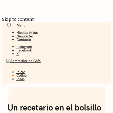
Skip to content
Menu
Nicolás Artusi
Newsletter
Contacto
Instagram
Facebook
X
Inicio
Coffee + Ideas
Coffee
Ideas
Sommelier de
U
Coffee
Café
Un recetario en el bolsillo