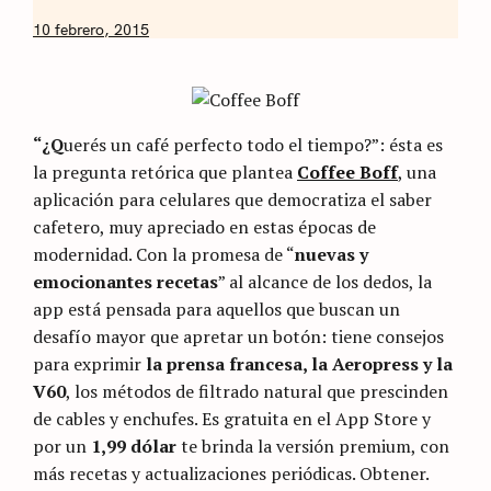
by
10 febrero, 2015
Nicolás
Artusi
“¿Q
uerés un café perfecto todo el tiempo?”: ésta es
la pregunta retórica que plantea
Coffee Boff
,
una
aplicación para celulares que democratiza el saber
cafetero, muy apreciado en estas épocas de
modernidad. Con la promesa de “
nuevas y
emocionantes recetas
” al alcance de los dedos, la
app está pensada para aquellos que buscan un
desafío mayor que apretar un botón: tiene consejos
para exprimir
la prensa francesa, la Aeropress y la
V60
, los métodos de filtrado natural que prescinden
de cables y enchufes. Es gratuita en el App Store y
por un
1,99 dólar
te brinda la versión premium, con
más recetas y actualizaciones periódicas. Obtener.