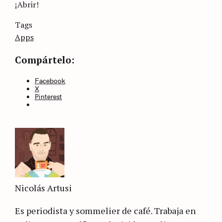
¡Abrir!
Categories
Tags
Sin
categoría
Apps
Compártelo:
Facebook
X
Pinterest
Nicolás Artusi
Es periodista y sommelier de café. Trabaja en