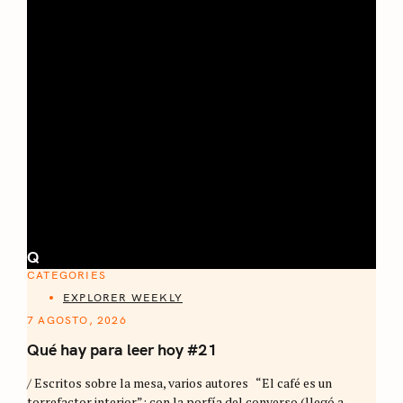
Q
CATEGORIES
EXPLORER WEEKLY
7 AGOSTO, 2026
Qué hay para leer hoy #21
/ Escritos sobre la mesa, varios autores “El café es un
torrefactor interior”: con la porfía del converso (llegó a