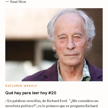
Read More
C
EXPLORER WEEKLY
A
T
Qué hay para leer hoy #20
E
G
/ En palabras sencillas, de Richard Ford “¿Me considero un
O
R
novelista político?”, es lo primero que se pregunta Richard
I