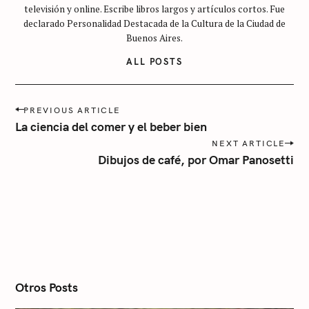
televisión y online. Escribe libros largos y artículos cortos. Fue
a
declarado Personalidad Destacada de la Cultura de la Ciudad de
t
Buenos Aires.
e
ALL POSTS
g
o
r
P
PREVIOUS ARTICLE
o
í
La ciencia del comer y el beber bien
s
a
NEXT ARTICLE
t
Dibujos de café, por Omar Panosetti
n
a
v
i
g
a
t
i
o
n
Otros Posts