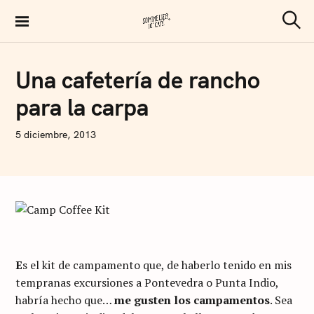
S
k
S
Sommelier de Café
e
i
a
p
r
C
Una cafetería de rancho
c
O
t
h
F
para la carpa
F
o
E
E
c
N
5 diciembre, 2013
o
I
C
n
O
L
t
Á
S
e
A
n
R
T
t
U
S
E
s el kit de campamento que, de haberlo tenido en mis
I
tempranas excursiones a Pontevedra o Punta Indio,
habría hecho que…
me gusten los campamentos
. Sea