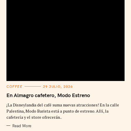
C
COFFEE
29 JULIO, 2026
A
T
En Almagro cafetero, Modo Estreno
E
G
¡La Disneylandia del café suma nuevas atracciones! En la calle
O
R
Palestina, Modo Barista está a punto de estreno. Allí, la
I
cafetería y el store ofrecerán..
E
S
Read More