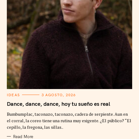
C
IDEAS
3 AGOSTO, 2026
A
T
Dance, dance, dance, hoy tu sueño es real
E
G
Bumbumplac, taconazo, taconazo, cadera de serpiente. Aun en
O
R
el corral, la coreo tiene una rutina muy exigente. ¿El público? “El
I
cepillo, la fregona, las sillas..
E
S
Read More