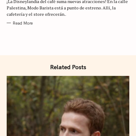
¡La Disneylandia del café suma nuevas atracciones! En la calle
O
a
R
Palestina, Modo Barista está a punto de estreno. Allí, la
I
r
cafetería y el store ofrecerán..
E
S
c
Read More
h
f
o
r
:
Related Posts