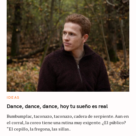
C
IDEAS
A
T
Dance, dance, dance, hoy tu sueño es real
E
G
Bumbumplac, taconazo, taconazo, cadera de serpiente. Aun en
O
R
el corral, la coreo tiene una rutina muy exigente. ¿El público?
I
“El cepillo, la fregona, las sillas..
E
S