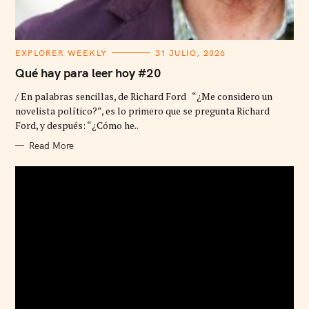
C
EXPLORER WEEKLY
31 JULIO, 2026
A
T
Qué hay para leer hoy #20
E
G
/ En palabras sencillas, de Richard Ford “¿Me considero un
O
R
novelista político?”, es lo primero que se pregunta Richard
I
Ford, y después: “¿Cómo he..
E
S
Read More