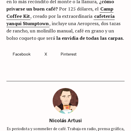
en lo más recóndito del monte o la llanura,
¿cómo
privarse un buen café?
Por 125 dólares, el
Camp
Coffee Kit
, creado por la extraordinaria
cafetería
yanqui Stumptown
, incluye una Aeropress, dos tazas
de rancho, un molinillo manual, café en grano y un
bolso coqueto que será
la envidia de todas las carpas
.
Facebook
X
Pinterest
C
A
T
E
G
O
R
I
E
S
S
i
Nicolás Artusi
n
Es periodista y sommelier de café. Trabaja en radio, prensa gráfica,
c