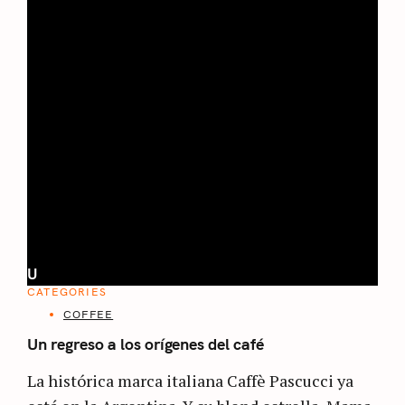
U
CATEGORIES
COFFEE
Un regreso a los orígenes del café
La histórica marca italiana Caffè Pascucci ya