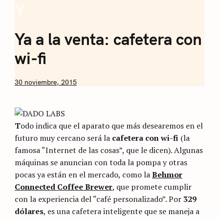
Y
Coffee
Sommelier de
Ya a la venta: cafetera con
Café
wi-fi
by
30 noviembre, 2015
Nicolás
Artusi
T
odo indica que el aparato que más desearemos en el
futuro muy cercano será la
cafetera con wi-fi
(la
famosa “Internet de las cosas”, que le dicen). Algunas
máquinas se anuncian con toda la pompa y otras
pocas ya están en el mercado, como la
Behmor
Connected Coffee Brewer
, que promete cumplir
con la experiencia del “café personalizado”. Por
329
dólares
, es una cafetera inteligente que se maneja a