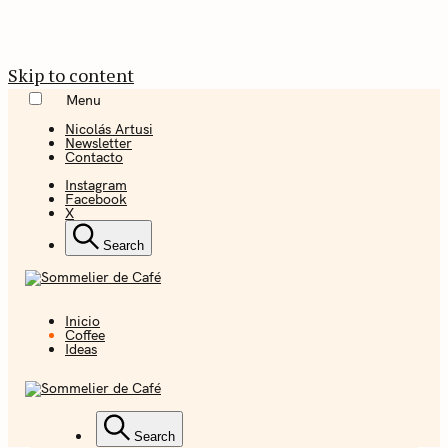
Skip to content
Menu
Nicolás Artusi
Newsletter
Contacto
Instagram
Facebook
X
Search
Inicio
Coffee + Ideas
Coffee
Ideas
Sommelier de
Café
Coffee + Ideas
Search