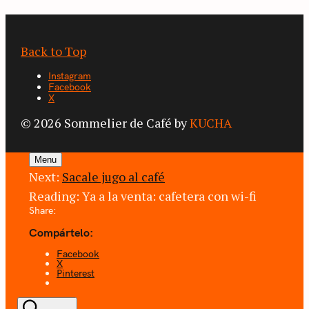
Back to Top
Instagram
Facebook
X
© 2026 Sommelier de Café by
KUCHA
Menu
Next:
Sacale jugo al café
Reading:
Ya a la venta: cafetera con wi-fi
Share:
Compártelo:
Facebook
X
Pinterest