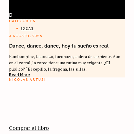
D
CATEGORIES
IDEAS
3 AGOSTO, 2026
Dance, dance, dance, hoy tu sueño es real
Bumbumplac, taconazo, taconazo, cadera de serpiente. Aun
en el corral, la coreo tiene una rutina muy exigente. ¿El
público? “El cepillo, la fregona, las sillas..
Read More
NICOLAS ARTUSI
ATLAS DEL CAFÉ
La vuelta al mundo en 80 países cafeteros: un
estimulante diario de viaje a través de los
territorios que fueron transformados por el
café.
Comprar el libro