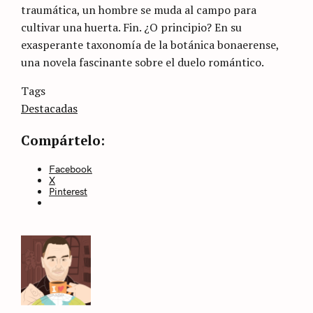
traumática, un hombre se muda al campo para
cultivar una huerta. Fin. ¿O principio? En su
exasperante taxonomía de la botánica bonaerense,
una novela fascinante sobre el duelo romántico.
Categories
Tags
Sin
categoría
Destacadas
Compártelo:
Facebook
X
Pinterest