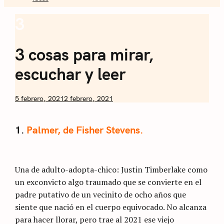
Sommelier de
3
Explorer
Café
Weekly
3 cosas para mirar,
escuchar y leer
by
5 febrero, 2021
2 febrero, 2021
Nicolás
Artusi
1.
Palmer, de Fisher Stevens.
Una de adulto-adopta-chico: Justin Timberlake como
un exconvicto algo traumado que se convierte en el
padre putativo de un vecinito de ocho años que
siente que nació en el cuerpo equivocado. No alcanza
para hacer llorar, pero trae al 2021 ese viejo