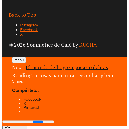
Back to Top
Instagram
Facebook
X
© 2026 Sommelier de Café by
KUCHA
Menu
Next:
El mundo de hoy, en pocas palabras
Reading:
3 cosas para mirar, escuchar y leer
Share:
Compártelo:
Facebook
X
Pinterest