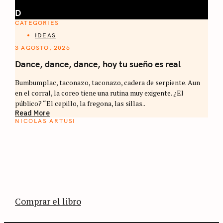
D
CATEGORIES
IDEAS
3 AGOSTO, 2026
Dance, dance, dance, hoy tu sueño es real
Bumbumplac, taconazo, taconazo, cadera de serpiente. Aun
en el corral, la coreo tiene una rutina muy exigente. ¿El
público? “El cepillo, la fregona, las sillas..
Read More
NICOLAS ARTUSI
ATLAS DEL CAFÉ
La vuelta al mundo en 80 países cafeteros: un
estimulante diario de viaje a través de los
territorios que fueron transformados por el
café.
Comprar el libro