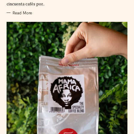
cincuenta cafés por..
E
S
Read More