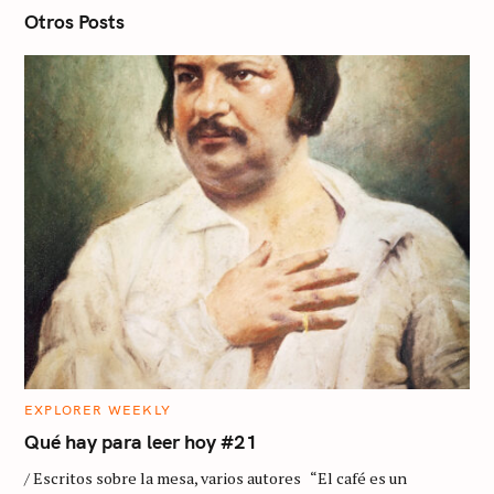
n
Otros Posts
C
EXPLORER WEEKLY
A
T
Qué hay para leer hoy #21
E
G
/ Escritos sobre la mesa, varios autores “El café es un
O