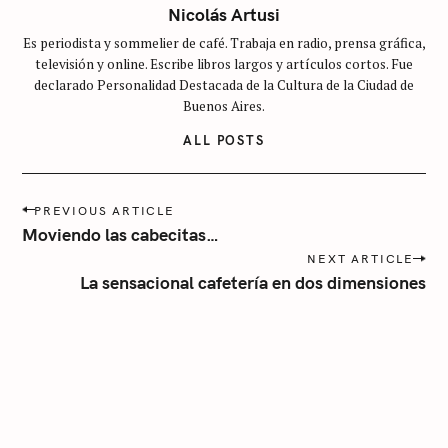
c
Nicolás Artusi
a
Es periodista y sommelier de café. Trabaja en radio, prensa gráfica,
t
televisión y online. Escribe libros largos y artículos cortos. Fue
e
declarado Personalidad Destacada de la Cultura de la Ciudad de
g
Buenos Aires.
o
ALL POSTS
r
í
P
a
PREVIOUS ARTICLE
o
Moviendo las cabecitas…
s
NEXT ARTICLE
t
La sensacional cafetería en dos dimensiones
n
a
v
i
g
a
t
i
o