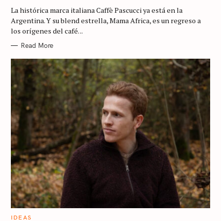
G
La histórica marca italiana Caffè Pascucci ya está en la
O
R
Argentina. Y su blend estrella, Mama Africa, es un regreso a
I
los orígenes del café. ..
E
S
Read More
S
e
a
r
c
h
f
o
r
C
IDEAS