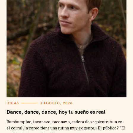
C
IDEAS
3 AGOSTO, 2026
A
T
Dance, dance, dance, hoy tu sueño es real
E
G
Bumbumplac, taconazo, taconazo, cadera de serpiente. Aun en
O
R
el corral, la coreo tiene una rutina muy exigente. ¿El público? “El
I