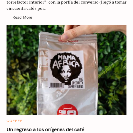
R
torrefactor interior”: con la porfía del converso (llegó a tomar
I
cincuenta cafés por..
E
S
Read More
C
COFFEE
A
T
Un regreso a los orígenes del café
E