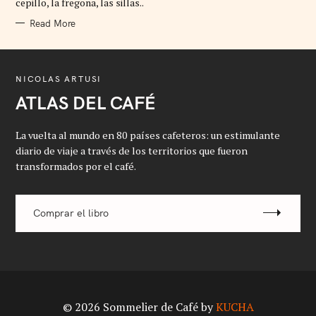
cepillo, la fregona, las sillas..
E
S
Read More
NICOLAS ARTUSI
ATLAS DEL CAFÉ
La vuelta al mundo en 80 países cafeteros: un estimulante
diario de viaje a través de los territorios que fueron
transformados por el café.
Comprar el libro
© 2026 Sommelier de Café by
KUCHA