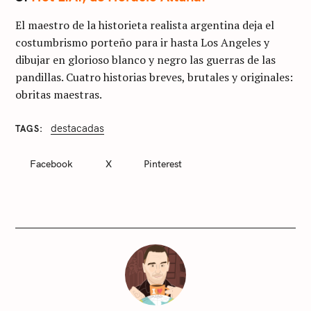
El maestro de la historieta realista argentina deja el
costumbrismo porteño para ir hasta Los Angeles y
dibujar en glorioso blanco y negro las guerras de las
pandillas. Cuatro historias breves, brutales y originales:
obritas maestras.
destacadas
TAGS
C
A
T
Facebook
X
Pinterest
E
G
O
R
I
E
S
S
i
n