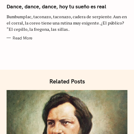
A
:
T
Dance, dance, dance, hoy tu sueño es real
E
G
Bumbumplac, taconazo, taconazo, cadera de serpiente. Aun en
O
R
el corral, la coreo tiene una rutina muy exigente. ¿El público?
I
“El cepillo, la fregona, las sillas..
E
S
Read More
Related Posts