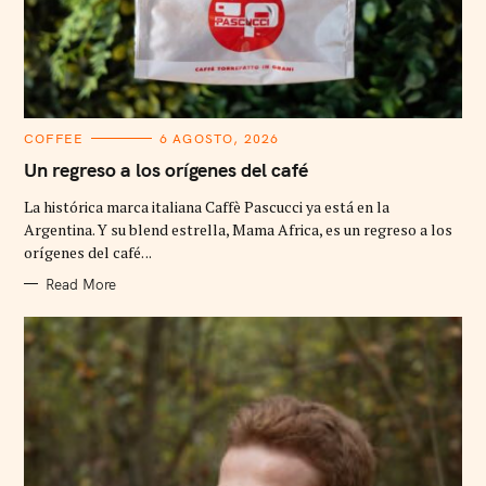
C
COFFEE
6 AGOSTO, 2026
A
T
Un regreso a los orígenes del café
E
G
La histórica marca italiana Caffè Pascucci ya está en la
O
R
Argentina. Y su blend estrella, Mama Africa, es un regreso a los
I
orígenes del café. ..
E
S
Read More