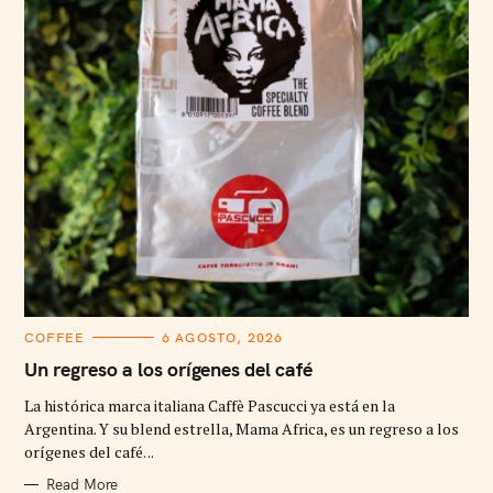
C
COFFEE
6 AGOSTO, 2026
A
T
Un regreso a los orígenes del café
E
G
La histórica marca italiana Caffè Pascucci ya está en la
O
R
Argentina. Y su blend estrella, Mama Africa, es un regreso a los
I
orígenes del café. ..
E
S
Read More