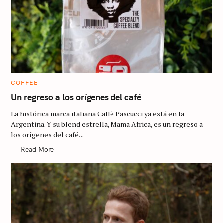
C
COFFEE
A
T
Un regreso a los orígenes del café
E
G
La histórica marca italiana Caffè Pascucci ya está en la
O
R
Argentina. Y su blend estrella, Mama Africa, es un regreso a
I
los orígenes del café. ..
E
S
S
Read More
e
a
r
c
h