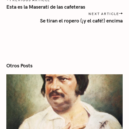
o
Esta es la Maserati de las cafeteras
s
NEXT ARTICLE
t
Se tiran el ropero (¡y el café!) encima
n
a
v
i
g
a
t
i
Otros Posts
o
n