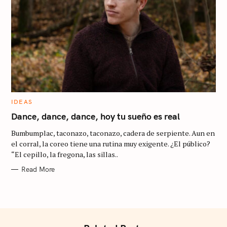
f
o
r
:
C
IDEAS
A
T
Dance, dance, dance, hoy tu sueño es real
E
G
Bumbumplac, taconazo, taconazo, cadera de serpiente. Aun en
O
R
el corral, la coreo tiene una rutina muy exigente. ¿El público?
I
“El cepillo, la fregona, las sillas..
E
S
Read More