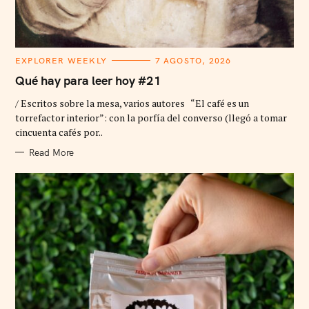
C
EXPLORER WEEKLY
7 AGOSTO, 2026
A
T
Qué hay para leer hoy #21
E
G
/ Escritos sobre la mesa, varios autores “El café es un
O
R
torrefactor interior”: con la porfía del converso (llegó a tomar
I
cincuenta cafés por..
E
S
Read More