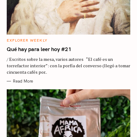
C
EXPLORER WEEKLY
A
T
Qué hay para leer hoy #21
E
G
/ Escritos sobre la mesa, varios autores “El café es un
O
R
torrefactor interior”: con la porfía del converso (llegó a tomar
I
cincuenta cafés por..
E
S
Read More