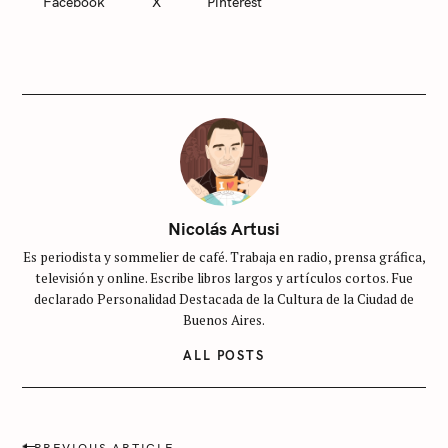
Facebook
X
Pinterest
E
G
O
R
I
E
S
S
i
n
c
Nicolás Artusi
a
Es periodista y sommelier de café. Trabaja en radio, prensa gráfica,
t
televisión y online. Escribe libros largos y artículos cortos. Fue
e
declarado Personalidad Destacada de la Cultura de la Ciudad de
g
Buenos Aires.
o
ALL POSTS
r
í
a
P
PREVIOUS ARTICLE