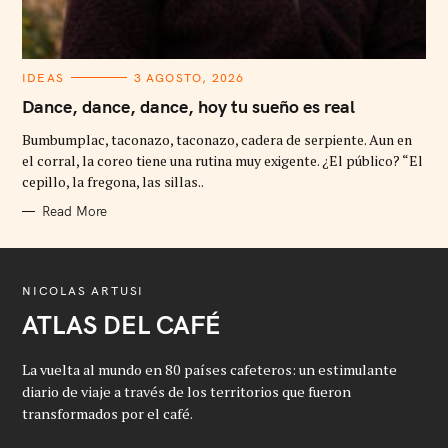
C
IDEAS
3 AGOSTO, 2026
A
T
Dance, dance, dance, hoy tu sueño es real
E
G
Bumbumplac, taconazo, taconazo, cadera de serpiente. Aun en
O
R
el corral, la coreo tiene una rutina muy exigente. ¿El público? “El
I
cepillo, la fregona, las sillas..
E
S
Read More
NICOLAS ARTUSI
ATLAS DEL CAFÉ
La vuelta al mundo en 80 países cafeteros: un estimulante
diario de viaje a través de los territorios que fueron
transformados por el café.