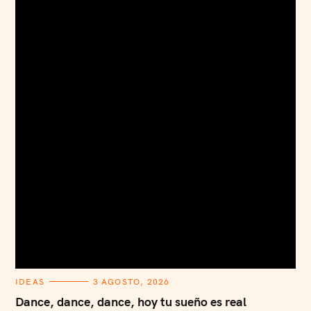
C
IDEAS
3 AGOSTO, 2026
A
T
Dance, dance, dance, hoy tu sueño es real
E