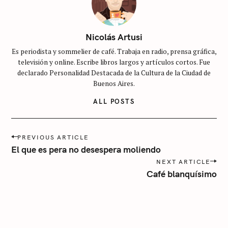
t
e
g
Nicolás Artusi
o
Es periodista y sommelier de café. Trabaja en radio, prensa gráfica,
r
televisión y online. Escribe libros largos y artículos cortos. Fue
í
declarado Personalidad Destacada de la Cultura de la Ciudad de
a
Buenos Aires.
ALL POSTS
P
PREVIOUS ARTICLE
o
El que es pera no desespera moliendo
s
NEXT ARTICLE
t
Café blanquísimo
n
a
v
i
g
a