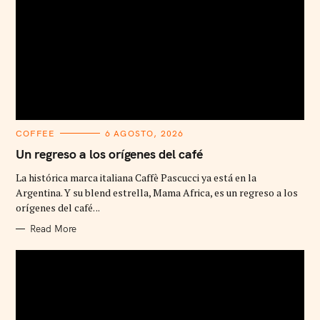
C
COFFEE
6 AGOSTO, 2026
A
T
Un regreso a los orígenes del café
E
G
La histórica marca italiana Caffè Pascucci ya está en la
O
R
Argentina. Y su blend estrella, Mama Africa, es un regreso a los
I
orígenes del café. ..
E
S
Read More