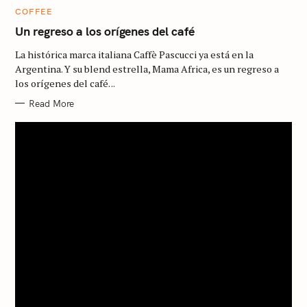
C
COFFEE
A
T
Un regreso a los orígenes del café
E
G
La histórica marca italiana Caffè Pascucci ya está en la
O
R
Argentina. Y su blend estrella, Mama Africa, es un regreso a
I
los orígenes del café. ..
E
S
Read More
S
e
a
r
c
h
f