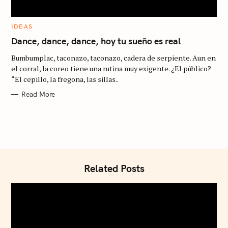
o
r
C
IDEAS
A
:
T
Dance, dance, dance, hoy tu sueño es real
E
G
Bumbumplac, taconazo, taconazo, cadera de serpiente. Aun en
O
R
el corral, la coreo tiene una rutina muy exigente. ¿El público?
I
“El cepillo, la fregona, las sillas..
E
S
Read More
Related Posts