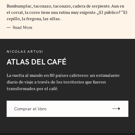
G
Bumbumplac, taconazo, taconazo, cadera de serpiente. Aun en
O
R
el corral, la coreo tiene una rutina muy exigente. ¿El público? “El
I
cepillo, la fregona, las sillas..
E
S
Read More
NICOLAS ARTUSI
ATLAS DEL CAFÉ
La vuelta al mundo en 80 países cafeteros: un estimulante
diario de viaje a través de los territorios que fueron
transformados por el café.
Comprar el libro