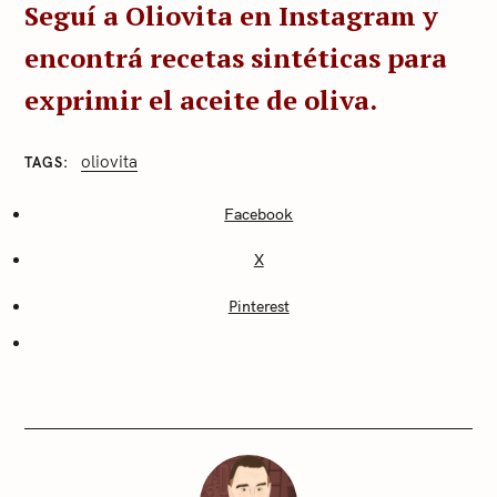
Seguí a Oliovita en Instagram y
encontrá recetas sintéticas para
exprimir el aceite de oliva.
oliovita
TAGS
C
A
T
Facebook
E
G
X
O
R
I
Pinterest
E
S
S
i
n
c
a