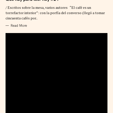
E
G
/ Escritos sobre la mesa, varios autores “El café es un
O
R
torrefactor interior”: con la porfía del converso (llegó a tomar
I
cincuenta cafés por..
E
S
Read More