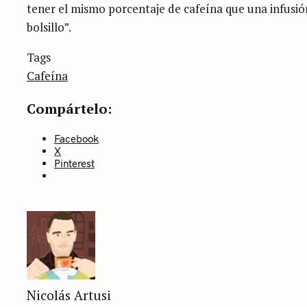
tener el mismo porcentaje de cafeína que una infusió
bolsillo”.
Categories
Tags
Sin
categoría
Cafeína
Compártelo:
Facebook
X
Pinterest
Nicolás Artusi