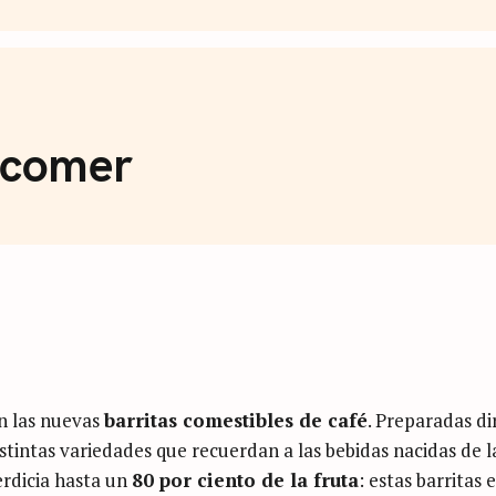
de Café
a comer
on las nuevas
barritas comestibles de café
. Preparadas di
istintas variedades que recuerdan a las bebidas nacidas de l
erdicia hasta un
80 por ciento de la fruta
: estas barritas