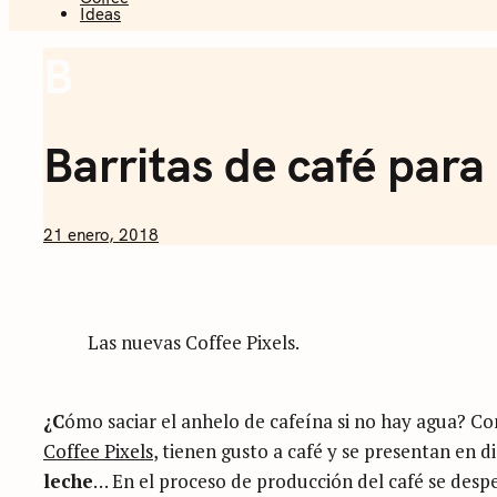
Ideas
Sommelier 
B
Coffee
Barritas de café par
by
21 enero, 2018
Nicolás
Artusi
Las nuevas Coffee Pixels.
¿C
ómo saciar el anhelo de cafeína si no hay agua? C
Coffee Pixels
, tienen gusto a café y se presentan en d
leche
… En el proceso de producción del café se desp