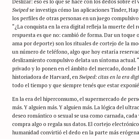
Deslizar: eso es lo que se hace con los dedos sobre el v
Swiped
se investiga cómo las aplicaciones Tinder, Ha
los perfiles de otras personas en un juego compulsiv
“¿La conquista en la era digital refleja la muerte del 
respuesta es que no: cambió de forma. Dar un toque 
ama por deporte) son los rituales de cortejo de la m
un número de teléfono, algo que hoy estaría reservad
deslizamiento compulsivo delata un síntoma actual. “
privado y lo ponen en el ámbito del mercado, donde l
historiadora de Harvard, en
Swiped: citas en la era digi
todo el tiempo y que siempre tenés que estar expon
En la era del hiperconsumo, el supermercado de person
más. Y alguien más. Y alguien más. La lógica del ultrac
deseo romántico o sexual se usa como carnada, cada v
compra algo o regala sus datos. El cortejo electrónic
humanidad convirtió el dedo en la parte más erógena