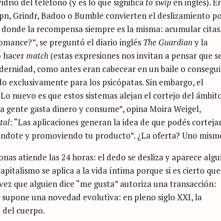
idrio del teléfono (y es lo que significa
to swip
en inglés). E
ppn, Grindr, Badoo o Bumble convierten el deslizamiento p
o donde la recompensa siempre es la misma: acumular citas
romance?”, se preguntó el diario inglés
The Guardian
y la
o hacer
match
(estas expresiones nos invitan a pensar que s
odernidad, como antes eran cabecear en un baile o consegui
o exclusivamente para los psicópatas. Sin embargo, el
Lo nuevo es que estos sistemas alejan el cortejo del ámbit
a gente gasta dinero y consume”, opina Moira Weigel,
tal
: “Las aplicaciones generan la idea de que podés corteja
iéndote y promoviendo tu producto”. ¿La oferta? Uno mism
as atiende las 24 horas: el dedo se desliza y aparece algu
apitalismo se aplica a la vida íntima porque si es cierto que
ez que alguien dice “me gusta” autoriza una transacción:
o supone una novedad evolutiva: en pleno siglo XXI, la
 del cuerpo.