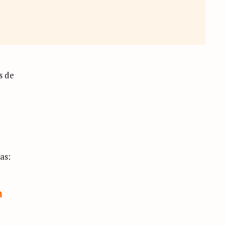
s de
as:
n