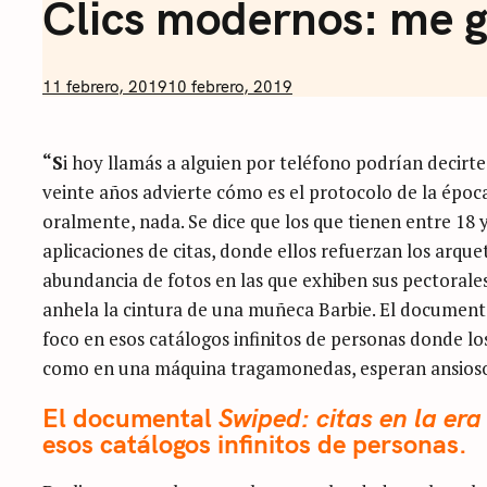
Clics modernos: me g
by
11 febrero, 2019
10 febrero, 2019
Nicolás
Artusi
“S
i hoy llamás a alguien por teléfono podrían decirt
veinte años advierte cómo es el protocolo de la época
oralmente, nada. Se dice que los que tienen entre 18
aplicaciones de citas, donde ellos refuerzan los arqu
abundancia de fotos en las que exhiben sus pectorales
anhela la cintura de una muñeca Barbie. El documen
foco en esos catálogos infinitos de personas donde lo
como en una máquina tragamonedas, esperan ansiosos 
El documental
Swiped: citas en la era 
esos catálogos infinitos de personas.