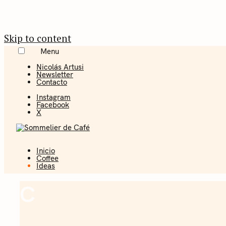
Skip to content
Menu
Nicolás Artusi
Newsletter
Contacto
Instagram
Facebook
X
Inicio
Coffee + Ideas
Coffee
Ideas
Sommelier 
C
Ideas