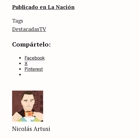
Publicado en La Nación
Categories
Tags
Sin
categoría
Destacadas
TV
Compártelo:
Facebook
X
Pinterest
Nicolás Artusi