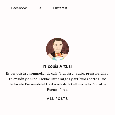
A
T
Facebook
X
Pinterest
E
G
O
R
I
E
S
S
i
n
c
Nicolás Artusi
a
Es periodista y sommelier de café. Trabaja en radio, prensa gráfica,
t
televisión y online. Escribe libros largos y artículos cortos. Fue
e
declarado Personalidad Destacada de la Cultura de la Ciudad de
g
Buenos Aires.
o
ALL POSTS
r
í