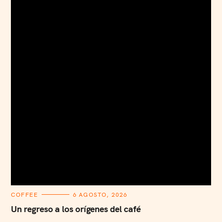
C
COFFEE
6 AGOSTO, 2026
A
T
Un regreso a los orígenes del café
E
G