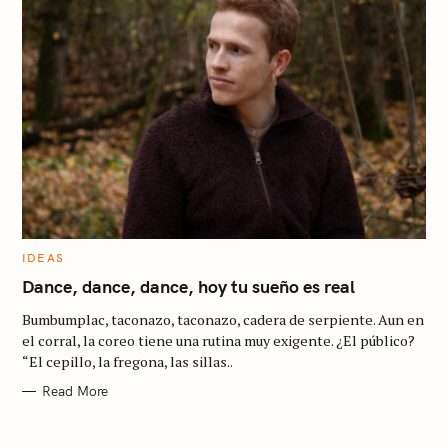
c
h
f
o
r
:
C
IDEAS
A
T
Dance, dance, dance, hoy tu sueño es real
E
G
Bumbumplac, taconazo, taconazo, cadera de serpiente. Aun en
O
R
el corral, la coreo tiene una rutina muy exigente. ¿El público?
I
“El cepillo, la fregona, las sillas..
E
S
Read More