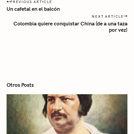
P
a
PREVIOUS ARTICLE
o
Un cafetal en el balcón
s
NEXT ARTICLE
t
Colombia quiere conquistar China (de a una taza
n
por vez)
a
v
i
g
a
t
i
o
n
Otros Posts