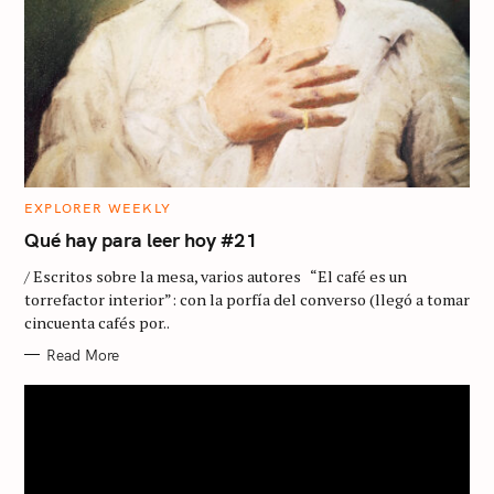
C
EXPLORER WEEKLY
A
T
Qué hay para leer hoy #21
E
G
/ Escritos sobre la mesa, varios autores “El café es un
O
R
torrefactor interior”: con la porfía del converso (llegó a tomar
I
cincuenta cafés por..
E
S
Read More