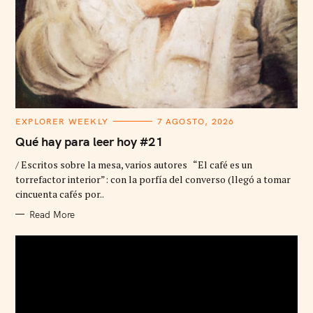
C
EXPLORER WEEKLY
7 AGOSTO, 2026
A
T
Qué hay para leer hoy #21
E
G
/ Escritos sobre la mesa, varios autores “El café es un
O
R
torrefactor interior”: con la porfía del converso (llegó a tomar
I
cincuenta cafés por..
E
S
Read More