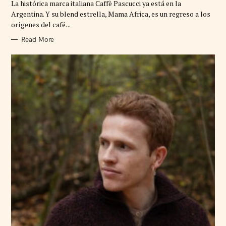
La histórica marca italiana Caffè Pascucci ya está en la
O
R
Argentina. Y su blend estrella, Mama Africa, es un regreso a los
I
orígenes del café. ..
E
S
Read More