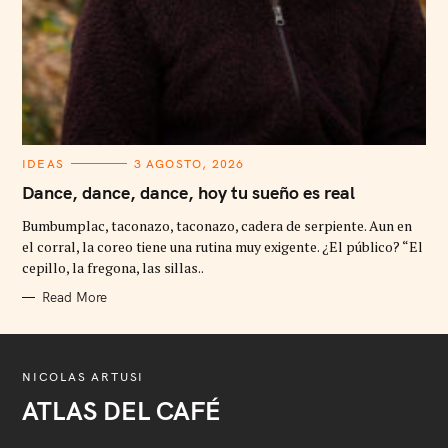
C
IDEAS
3 AGOSTO, 2026
A
T
Dance, dance, dance, hoy tu sueño es real
E
G
Bumbumplac, taconazo, taconazo, cadera de serpiente. Aun en
O
R
el corral, la coreo tiene una rutina muy exigente. ¿El público? “El
I
cepillo, la fregona, las sillas..
E
S
Read More
NICOLAS ARTUSI
ATLAS DEL CAFÉ