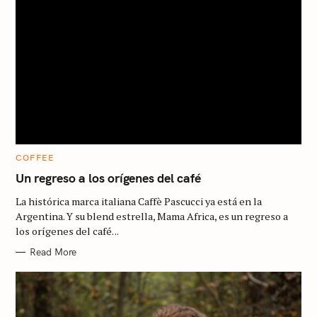
C
COFFEE
A
T
Un regreso a los orígenes del café
E
G
La histórica marca italiana Caffè Pascucci ya está en la
O
R
Argentina. Y su blend estrella, Mama Africa, es un regreso a
I
los orígenes del café. ..
E
S
S
Read More
e
a
r