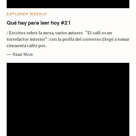
C
EXPLORER WEEKLY
A
T
Qué hay para leer hoy #21
E
G
/ Escritos sobre la mesa, varios autores “El café es un
O
R
torrefactor interior”: con la porfía del converso (llegó a tomar
I
cincuenta cafés por..
E
S
Read More