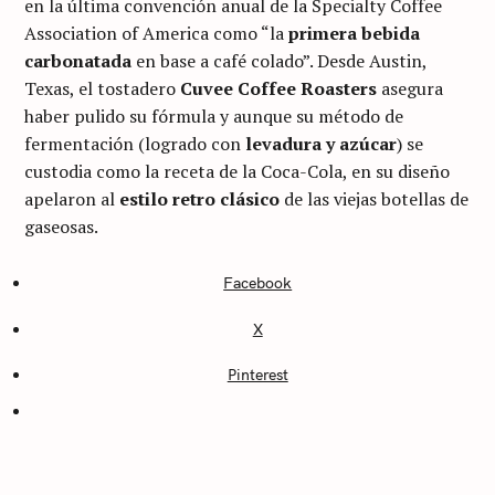
en la última convención anual de la Specialty Coffee
Association of America como “la
primera bebida
carbonatada
en base a café colado”. Desde Austin,
Texas, el tostadero
Cuvee Coffee Roasters
asegura
haber pulido su fórmula y aunque su método de
fermentación (logrado con
levadura y azúcar
) se
custodia como la receta de la Coca-Cola, en su diseño
apelaron al
estilo retro clásico
de las viejas botellas de
gaseosas.
Facebook
C
A
X
T
E
G
Pinterest
O
R
I
E
S
S