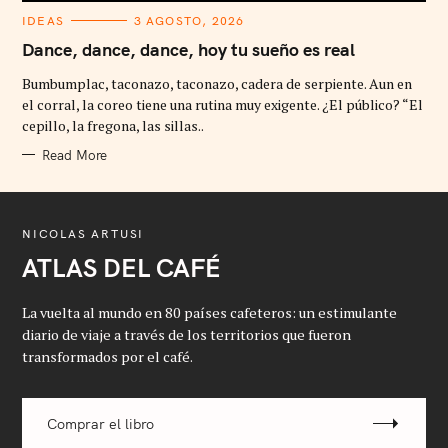
C
IDEAS
3 AGOSTO, 2026
A
T
Dance, dance, dance, hoy tu sueño es real
E
G
Bumbumplac, taconazo, taconazo, cadera de serpiente. Aun en
O
R
el corral, la coreo tiene una rutina muy exigente. ¿El público? “El
I
cepillo, la fregona, las sillas..
E
S
Read More
NICOLAS ARTUSI
ATLAS DEL CAFÉ
La vuelta al mundo en 80 países cafeteros: un estimulante
diario de viaje a través de los territorios que fueron
transformados por el café.
Comprar el libro