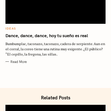
S
e
C
IDEAS
a
A
T
Dance, dance, dance, hoy tu sueño es real
r
E
G
Bumbumplac, taconazo, taconazo, cadera de serpiente. Aun en
O
c
R
el corral, la coreo tiene una rutina muy exigente. ¿El público?
I
h
“El cepillo, la fregona, las sillas..
E
S
f
Read More
o
r
:
Related Posts