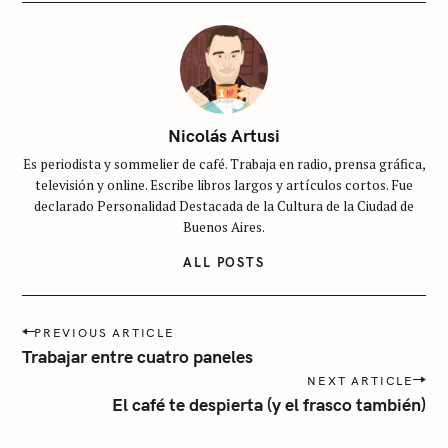
i
n
c
a
t
Nicolás Artusi
e
Es periodista y sommelier de café. Trabaja en radio, prensa gráfica,
g
televisión y online. Escribe libros largos y artículos cortos. Fue
o
declarado Personalidad Destacada de la Cultura de la Ciudad de
r
Buenos Aires.
í
ALL POSTS
a
P
PREVIOUS ARTICLE
o
Trabajar entre cuatro paneles
s
NEXT ARTICLE
t
El café te despierta (y el frasco también)
n
a
v