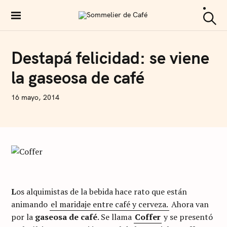
S
k
Sommelier de Café
S
i
e
a
p
C
Destapá felicidad: se viene
r
O
c
t
F
h
la gaseosa de café
F
o
E
E
c
N
16 mayo, 2014
o
I
C
n
O
L
t
Á
S
e
A
n
R
T
t
U
S
L
os alquimistas de la bebida hace rato que están
I
animando
el maridaje entre café y cerveza.
Ahora van
por la
gaseosa de café
. Se llama
Coffer
y se presentó