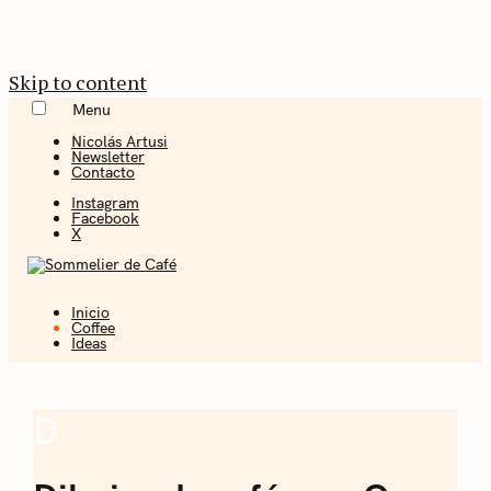
Skip to content
Menu
Nicolás Artusi
Newsletter
Contacto
Instagram
Facebook
X
Inicio
Coffee + Ideas
Coffee
Ideas
Sommelier de
Café
D
Coffee