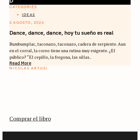
D
CATEGORIES
IDEAS
3 AGOSTO, 2026
Dance, dance, dance, hoy tu sueño es real
Bumbumplac, taconazo, taconazo, cadera de serpiente. Aun
en el corral, la coreo tiene una rutina muy exigente. ¿El
público? “El cepillo, la fregona, las sillas..
Read More
NICOLAS ARTUSI
ATLAS DEL CAFÉ
La vuelta al mundo en 80 países cafeteros: un
estimulante diario de viaje a través de los
territorios que fueron transformados por el
café.
Comprar el libro