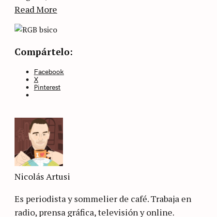
Read More
Categories
Sin
Compártelo:
categoría
Facebook
X
Pinterest
Nicolás Artusi
Es periodista y sommelier de café. Trabaja en
radio, prensa gráfica, televisión y online.