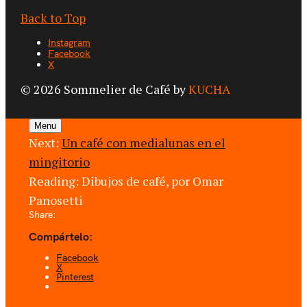
Back to Top
Instagram
Facebook
X
© 2026 Sommelier de Café by
KUCHA
Menu
Next:
Un café con medialunas en el
mingitorio
Reading:
Dibujos de café, por Omar
Panosetti
Share:
Compártelo:
Facebook
X
Pinterest