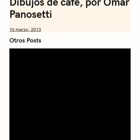
Dibujos de café, por Omar
Panosetti
by
16 marzo, 2013
Nicolás
Otros Posts
Artusi