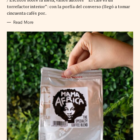
O
R
torrefactor interior”: con la porfía del converso (llegó a tomar
I
cincuenta cafés por..
E
S
Read More