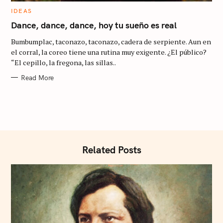
C
IDEAS
A
T
Dance, dance, dance, hoy tu sueño es real
E
G
Bumbumplac, taconazo, taconazo, cadera de serpiente. Aun en
O
R
el corral, la coreo tiene una rutina muy exigente. ¿El público?
I
“El cepillo, la fregona, las sillas..
E
S
Read More
Related Posts