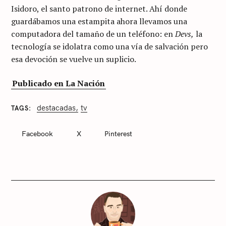
Isidoro, el santo patrono de internet. Ahí donde
guardábamos una estampita ahora llevamos una
computadora del tamaño de un teléfono: en
Devs,
la
tecnología se idolatra como una vía de salvación pero
esa devoción se vuelve un suplicio.
Publicado en La Nación
destacadas
tv
TAGS
C
A
T
Facebook
X
Pinterest
E
G
O
R
I
E
S
S
i