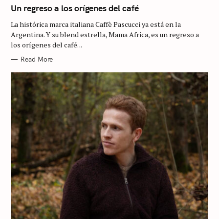
T
Un regreso a los orígenes del café
E
G
La histórica marca italiana Caffè Pascucci ya está en la
O
R
Argentina. Y su blend estrella, Mama Africa, es un regreso a
I
S
los orígenes del café. ..
E
S
e
Read More
a
r
c
h
f
o
r
: