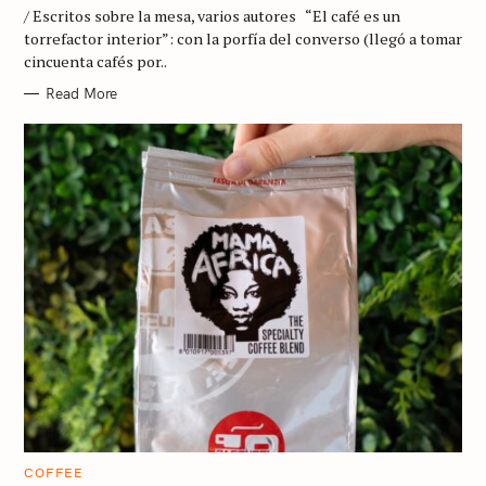
G
/ Escritos sobre la mesa, varios autores “El café es un
O
R
torrefactor interior”: con la porfía del converso (llegó a tomar
I
cincuenta cafés por..
E
S
Read More
C
COFFEE
A