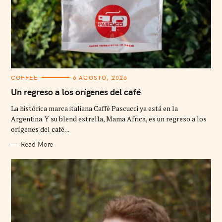
C
COFFEE
6 AGOSTO, 2026
A
T
Un regreso a los orígenes del café
E
G
La histórica marca italiana Caffè Pascucci ya está en la
O
R
Argentina. Y su blend estrella, Mama Africa, es un regreso a los
I
orígenes del café. ..
E
S
Read More