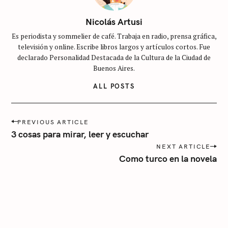
n
c
Nicolás Artusi
a
Es periodista y sommelier de café. Trabaja en radio, prensa gráfica,
t
televisión y online. Escribe libros largos y artículos cortos. Fue
e
declarado Personalidad Destacada de la Cultura de la Ciudad de
g
Buenos Aires.
o
ALL POSTS
r
í
P
a
PREVIOUS ARTICLE
o
3 cosas para mirar, leer y escuchar
s
NEXT ARTICLE
t
Como turco en la novela
n
a
v
i
g
a
t