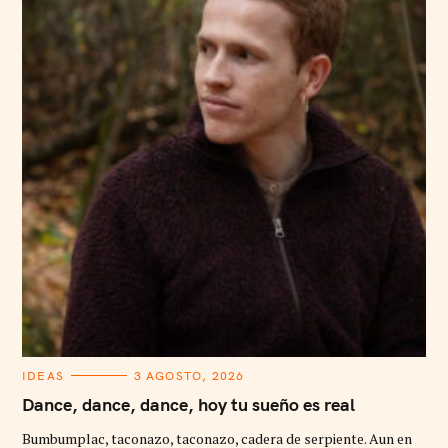
C
IDEAS
3 AGOSTO, 2026
A
T
Dance, dance, dance, hoy tu sueño es real
E
G
Bumbumplac, taconazo, taconazo, cadera de serpiente. Aun en
O