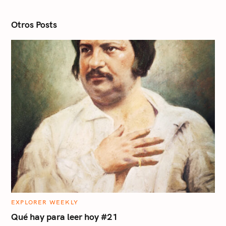
i
o
n
Otros Posts
C
EXPLORER WEEKLY
A
T
Qué hay para leer hoy #21
E