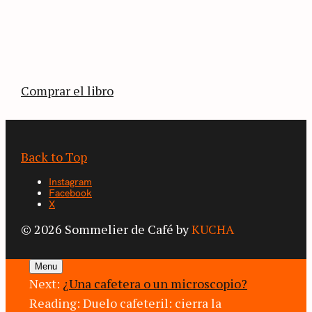
La vuelta al mundo en 80 países cafeteros: un
estimulante diario de viaje a través de los
territorios que fueron transformados por el
café.
Comprar el libro
Back to Top
Instagram
Facebook
X
© 2026 Sommelier de Café by
KUCHA
Menu
Next:
¿Una cafetera o un microscopio?
Reading:
Duelo cafeteril: cierra la