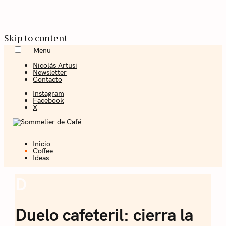
Skip to content
Menu
Nicolás Artusi
Newsletter
Contacto
Instagram
Facebook
X
Inicio
Coffee + Ideas
Coffee
Ideas
Sommelier de
D
Coffee
Café
Duelo cafeteril: cierra la