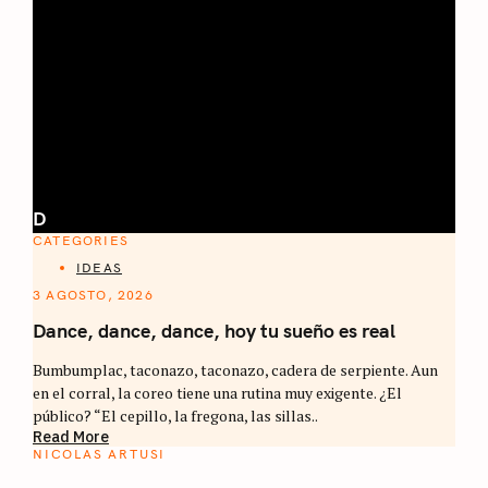
D
CATEGORIES
IDEAS
3 AGOSTO, 2026
Dance, dance, dance, hoy tu sueño es real
Bumbumplac, taconazo, taconazo, cadera de serpiente. Aun
en el corral, la coreo tiene una rutina muy exigente. ¿El
público? “El cepillo, la fregona, las sillas..
Read More
NICOLAS ARTUSI
ATLAS DEL CAFÉ