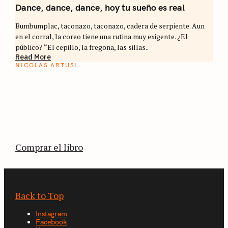
Dance, dance, dance, hoy tu sueño es real
Bumbumplac, taconazo, taconazo, cadera de serpiente. Aun
en el corral, la coreo tiene una rutina muy exigente. ¿El
público? “El cepillo, la fregona, las sillas..
Read More
NICOLAS ARTUSI
ATLAS DEL CAFÉ
La vuelta al mundo en 80 países cafeteros: un
estimulante diario de viaje a través de los
territorios que fueron transformados por el
café.
Comprar el libro
Back to Top
Instagram
Facebook