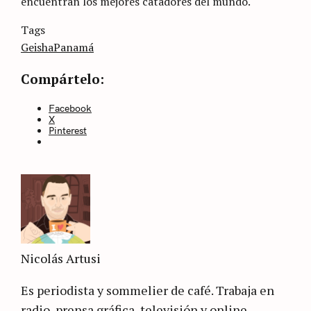
encuentran los mejores catadores del mundo.
Categories
Tags
Sin
categoría
Geisha
Panamá
Compártelo:
Facebook
X
Pinterest
Nicolás Artusi
Es periodista y sommelier de café. Trabaja en
radio, prensa gráfica, televisión y online.