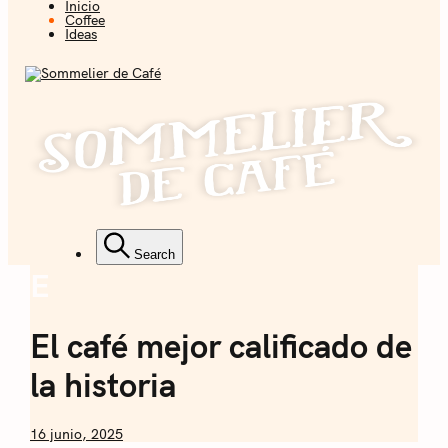
Inicio
Coffee + Ideas
Coffee
Ideas
Sommelier de
Café
Coffee + Ideas
Search
E
Coffee
Sommelier de
El café mejor calificado de
Café
la historia
by
16 junio, 2025