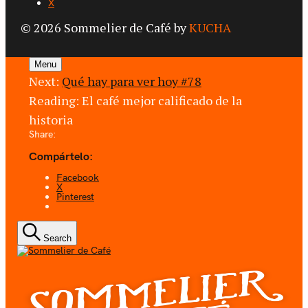
X
© 2026 Sommelier de Café by
KUCHA
Menu
Next:
Qué hay para ver hoy #78
Reading:
El café mejor calificado de la
historia
Share:
Compártelo:
Facebook
X
Pinterest
Search